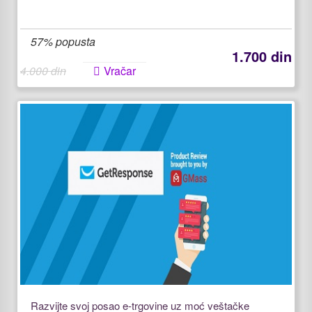
57% popusta
1.700 din
4.000 din
Vračar
Razvijte svoj posao e-trgovine uz moć veštačke