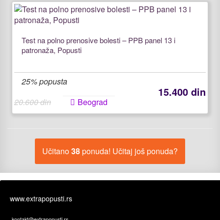
Test na polno prenosive bolesti – PPB panel 13 i
patronaža, Popusti
25% popusta
15.400 din
20.600 din
Beograd
Učitano
38
ponuda! Učitaj još ponuda?
www.extrapopusti.rs
kontakt@extrapopusti.rs