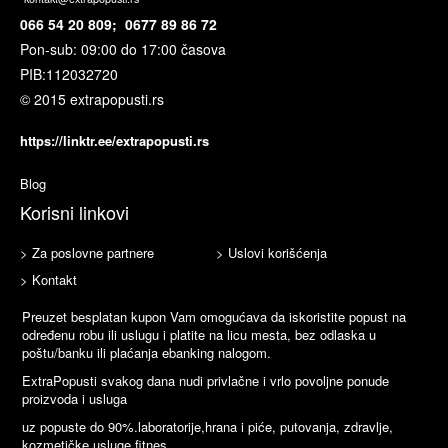
066 54 20 809; 0677 89 86 72
Pon-sub: 09:00 do 17:00 časova
PIB:
112032720
© 2015 extrapopusti.rs
https://linktr.ee/extrapopusti.rs
Blog
Korisni linkovi
> Za poslovne partnere
> Uslovi korišćenja
> Kontakt
Preuzet besplatan kupon Vam omogućava da iskoristite popust na
određenu robu ili uslugu i platite na licu mesta, bez odlaska u
poštu/banku ili plaćanja ebanking nalogom.
ExtraPopusti svakog dana nudi privlačne i vrlo povoljne ponude
proizvoda i usluga
uz popuste do 90%.laboratorije,hrana i piće, putovanja, zdravlje,
kozmetičke usluge,fitnes