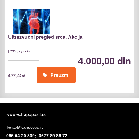
Ultrazvučni pregled srca, Akcija
|
20% popusta
4.000,00 din
Preuzmi
5.000,00 din
www.extrapopusti.rs
kontakt@extrapopusti.rs
066 54 20 809; 0677 89 86 72