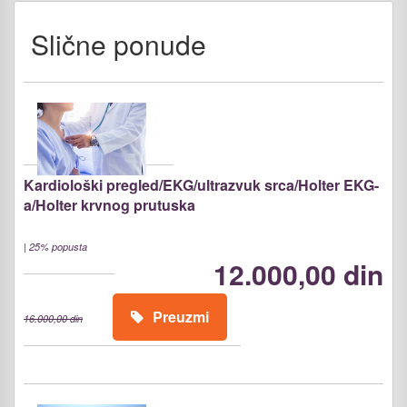
Slične ponude
Kardiološki pregled/EKG/ultrazvuk srca/Holter EKG-
a/Holter krvnog prutuska
|
25% popusta
12.000,00 din
Preuzmi
16.000,00 din