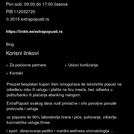
Pon-sub: 09:00 do 17:00 časova
PIB:
112032720
© 2015 extrapopusti.rs
https://linktr.ee/extrapopusti.rs
Blog
Korisni linkovi
> Za poslovne partnere
> Uslovi korišćenja
> Kontakt
Preuzet besplatan kupon Vam omogućava da iskoristite popust na
određenu robu ili uslugu i platite na licu mesta, bez odlaska u
poštu/banku ili plaćanja ebanking nalogom.
ExtraPopusti svakog dana nudi privlačne i vrlo povoljne ponude
proizvoda i usluga
uz popuste do 90%.laboratorije,hrana i piće, putovanja, zdravlje,
kozmetičke usluge,fitnes
i sport, obrazovanje,pedikir i manikir,wellness,stomatologija ...