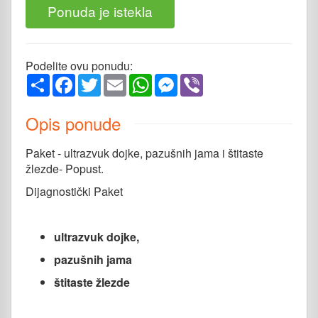
Ponuda je istekla
Podelite ovu ponudu:
Share
Facebook
Twitter
Email
WhatsApp
Messenger
Viber
Opis ponude
Paket - ultrazvuk dojke, pazušnih jama i štitaste
žlezde- Popust.
Dijagnostički Paket
ultrazvuk dojke,
pazušnih jama
štitaste žlezde