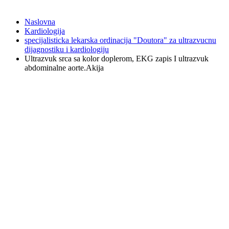
Naslovna
Kardiologija
specijalisticka lekarska ordinacija "Doutora" za ultrazvucnu
dijagnostiku i kardiologiju
Ultrazvuk srca sa kolor doplerom, EKG zapis I ultrazvuk
abdominalne aorte.Akija