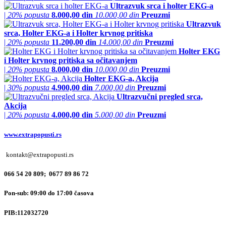
Ultrazvuk srca i holter EKG-a
|
20% popusta
8.000,00 din
10.000,00 din
Preuzmi
Ultrazvuk
srca, Holter EKG-a i Holter krvnog pritiska
|
20% popusta
11.200,00 din
14.000,00 din
Preuzmi
Holter EKG
i Holter krvnog pritiska sa očitavanjem
|
20% popusta
8.000,00 din
10.000,00 din
Preuzmi
Holter EKG-a, Akcija
|
30% popusta
4.900,00 din
7.000,00 din
Preuzmi
Ultrazvučni pregled srca,
Akcija
|
20% popusta
4.000,00 din
5.000,00 din
Preuzmi
www.extrapopusti.rs
kontakt@extrapopusti.rs
066 54 20 809; 0677 89 86 72
Pon-sub: 09:00 do 17:00 časova
PIB:
112032720