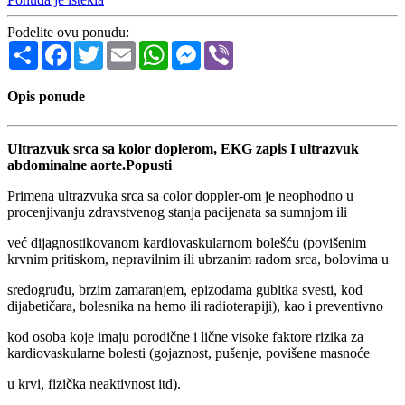
Podelite ovu ponudu:
Share
Facebook
Twitter
Email
WhatsApp
Messenger
Viber
Opis ponude
Ultrazvuk srca sa kolor doplerom, EKG zapis I ultrazvuk
abdominalne aorte.Popusti
Primena ultrazvuka srca sa color doppler-om je neophodno u
procenjivanju zdravstvenog stanja pacijenata sa sumnjom ili
već dijagnostikovanom kardiovaskularnom bolešću (povišenim
krvnim pritiskom, nepravilnim ili ubrzanim radom srca, bolovima u
sredogruđu, brzim zamaranjem, epizodama gubitka svesti, kod
dijabetičara, bolesnika na hemo ili radioterapiji), kao i preventivno
kod osoba koje imaju porodične i lične visoke faktore rizika za
kardiovaskularne bolesti (gojaznost, pušenje, povišene masnoće
u krvi, fizička neaktivnost itd).