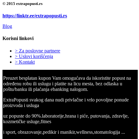
© 2015 extrapopusti.rs
https://linktr.ee/extrapopusti.rs
Blog
Korisni linkovi
> Za poslovne partnere
> Uslovi korišćenja
> Kontakt
Preuzet besplatan kupon Vam omogućava da iskoristite popust na
određenu robu ili uslugu i platite na licu mesta, bez odlaska u
poštu/banku ili plaćanja ebanking nalogom.
ExtraPopusti svakog dana nudi privlačne i vrlo povoljne ponude
proizvoda i usluga
uz popuste do 90%.laboratorije,hrana i piće, putovanja, zdravlje,
kozmetičke usluge,fitnes
i sport, obrazovanje,pedikir i manikir,wellness,stomatologija ...