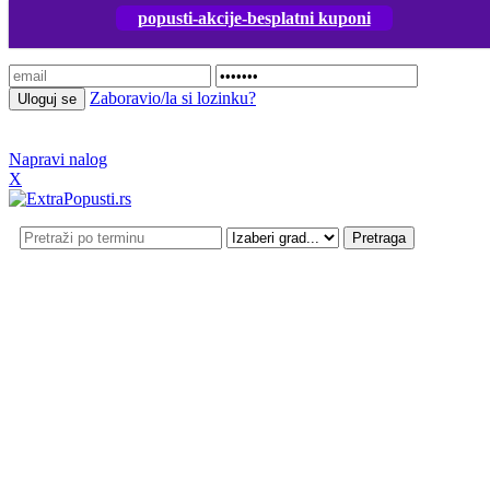
popusti-akcije-besplatni kuponi
Prijavi se
Zaboravio/la si lozinku?
Napravi nalog
X