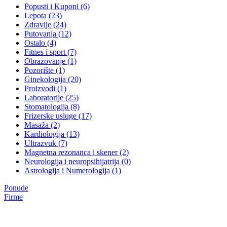
Popusti i Kuponi (6)
Lepota (23)
Zdravlje (24)
Putovanja (12)
Ostalo (4)
Fitnes i sport (7)
Obrazovanje (1)
Pozorište (1)
Ginekologija (20)
Proizvodi (1)
Laboratorije (25)
Stomatologija (8)
Frizerske usluge (17)
Masaža (2)
Kardiologija (13)
Ultrazvuk (7)
Magnetna rezonanca i skener (2)
Neurologija i neuropsihijatrija (0)
Astrologija i Numerologija (1)
Ponude
Firme