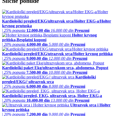
Slične ponude
Kardiološki pregled/EKG/ultrazvuk srca/Holter EKG-a/Holter
krvnog prutuska
|
25% popusta
12.000,00 din
16.000,00 din
Preuzmi
Holter krvnog
pritiska,Besplatni kuponi
|
20% popusta
4.000,00 din
5.000,00 din
Preuzmi
Kardiološki pregled/EKG/utrazvuk srca/Holter krvnog pritiska
|
25% popusta
9.000,00 din
12.000,00 din
Preuzmi
Kardiološki paket Ekg/ultrazvukom srca, abdomena, Popust
|
25% popusta
7.500,00 din
10.000,00 din
Preuzmi
Kardiološki
pregled/EKG// ultrazvuk srca
|
25% popusta
6.000,00 din
8.000,00 din
Preuzmi
Kardiološki pregled, EKG, ultrazvuk srca, Holter EKG-a
|
20% popusta
10.400,00 din
13.000,00 din
Preuzmi
Ultrazvuk srca i Holter
krvnog pritiska
|
20% popusta
7.200,00 din
9.000,00 din
Preuzmi