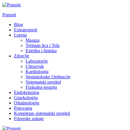
Skip
to
Popusti
content
Blog
Extrapopusti
Lepota
Masaza
Tretman lica i Tela
Estetika i šminka
Zdravlje
Laboratorije
Ultrazvuk
Kardiologija
Stomatoloske Ordinacije
Sistematski pregled
Fizikalna terapija
Endokrinolog
Ginekologija
Oftalmologija
Putovanja
Kompletan sistematski pregled
Frizerske usluge