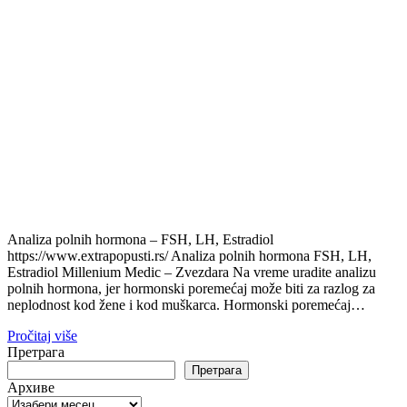
Analiza polnih hormona – FSH, LH, Estradiol
https://www.extrapopusti.rs/ Analiza polnih hormona FSH, LH,
Estradiol Millenium Medic – Zvezdara Na vreme uradite analizu
polnih hormona, jer hormonski poremećaj može biti za razlog za
neplodnost kod žene i kod muškarca. Hormonski poremećaj…
Pročitaj više
Претрага
Претрага
Архиве