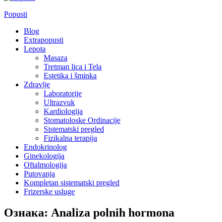
Popusti
Blog
Extrapopusti
Lepota
Masaza
Tretman lica i Tela
Estetika i šminka
Zdravlje
Laboratorije
Ultrazvuk
Kardiologija
Stomatoloske Ordinacije
Sistematski pregled
Fizikalna terapija
Endokrinolog
Ginekologija
Oftalmologija
Putovanja
Kompletan sistematski pregled
Frizerske usluge
Ознака:
Analiza polnih hormona