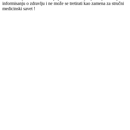
informisanju o zdravlju i ne može se tretirati kao zamena za stručni
medicinski savet !