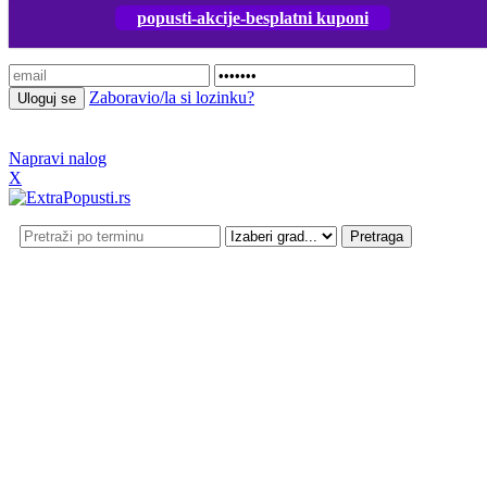
popusti-akcije-besplatni kuponi
Prijavi se
Zaboravio/la si lozinku?
Napravi nalog
X