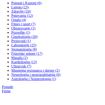
Popusti i Kuponi (6)
Lepota (23)
Zdravlje (24)
Putovanja (12)
Ostalo (4)
Fitnes i sport (7)
Obrazovanje (1)
Pozorište (1)
Ginekologija (20)
Proizvodi (1)
Laboratorije (25)
Stomatologija (8)
Frizerske usluge (17)
Masaža (2)
Kardiologija (13)
Ultrazvuk (7)
Magnetna rezonanca i skener (2)
Neurologija i neuropsihijatrija (0)
Astrologija i Numerologija (1)
Ponude
Firme