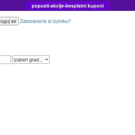
popusti-akcije-besplatni kuponi
Zaboravio/la si lozinku?