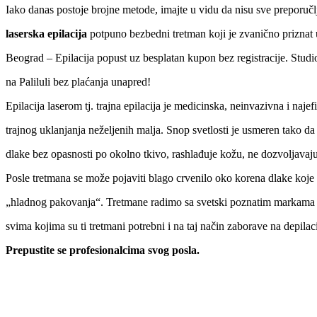
Iako danas postoje brojne metode, imajte u vidu da nisu sve preporučlj
laserska epilacija
potpuno bezbedni tretman koji je zvanično priznat 
Beograd – Epilacija popust uz besplatan kupon bez registracije. Studi
na Paliluli bez plaćanja unapred!
Epilacija laserom tj. trajna epilacija je medicinska, neinvazivna i naje
trajnog uklanjanja neželjenih malja. Snop svetlosti je usmeren tako da
dlake bez opasnosti po okolno tkivo, rashlađuje kožu, ne dozvoljavaju
Posle tretmana se može pojaviti blago crvenilo oko korena dlake koje 
„hladnog pakovanja“. Tretmane radimo sa svetski poznatim markama 
svima kojima su ti tretmani potrebni i na taj način zaborave na depilac
Prepustite se profesionalcima svog posla.