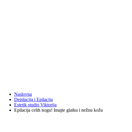
Naslovna
Depilacija i Epilacija
Estetik studio Viktorija
Epilacija celih nogu! Imajte glatku i nežnu kožu