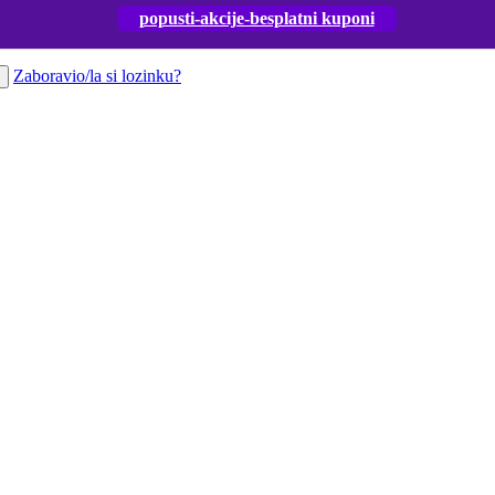
popusti-akcije-besplatni kuponi
Zaboravio/la si lozinku?