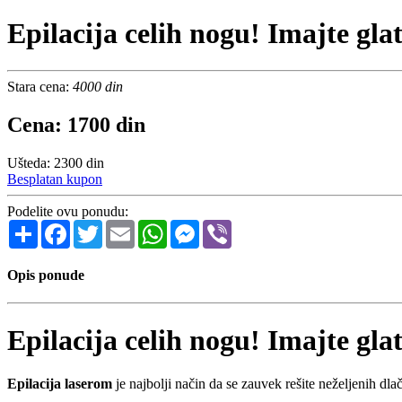
Epilacija celih nogu! Imajte gla
Stara cena:
4000 din
Cena: 1700 din
Ušteda: 2300 din
Besplatan kupon
Podelite ovu ponudu:
Share
Facebook
Twitter
Email
WhatsApp
Messenger
Viber
Opis ponude
Epilacija celih nogu! Imajte gla
Epilacija laserom
je najbolji način da se zauvek rešite neželjenih dlač