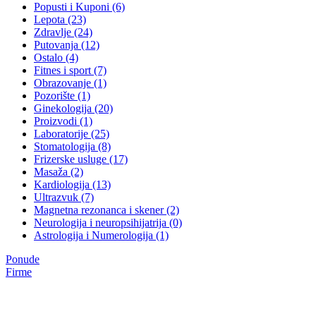
Popusti i Kuponi (6)
Lepota (23)
Zdravlje (24)
Putovanja (12)
Ostalo (4)
Fitnes i sport (7)
Obrazovanje (1)
Pozorište (1)
Ginekologija (20)
Proizvodi (1)
Laboratorije (25)
Stomatologija (8)
Frizerske usluge (17)
Masaža (2)
Kardiologija (13)
Ultrazvuk (7)
Magnetna rezonanca i skener (2)
Neurologija i neuropsihijatrija (0)
Astrologija i Numerologija (1)
Ponude
Firme