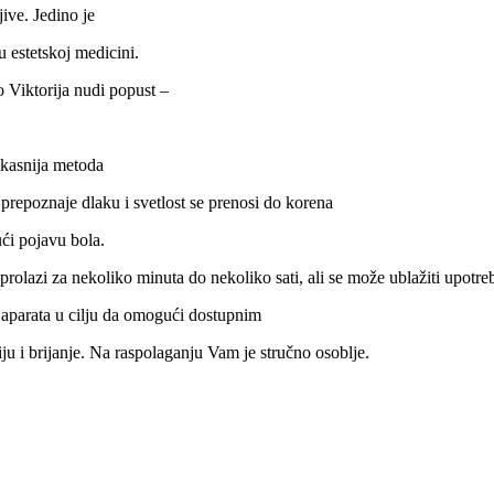
ive. Jedino je
u estetskoj medicini.
o Viktorija nudi popust –
fikasnija metoda
 prepoznaje dlaku i svetlost se prenosi do korena
ći pojavu bola.
prolazi za nekoliko minuta do nekoliko sati, ali se može ublažiti upotr
aparata u cilju da omogući dostupnim
iju i brijanje. Na raspolaganju Vam je stručno osoblje.