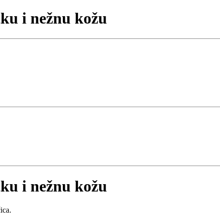
tku i nežnu kožu
tku i nežnu kožu
ica.