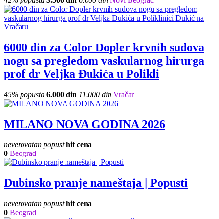
42% popusta
3.500 din
6.000 din
Novi Beograd
6000 din za Color Dopler krvnih sudova
nogu sa pregledom vaskularnog hirurga
prof dr Veljka Đukića u Polikli
45% popusta
6.000 din
11.000 din
Vračar
MILANO NOVA GODINA 2026
neverovatan popust
hit cena
0
Beograd
Dubinsko pranje nameštaja | Popusti
neverovatan popust
hit cena
0
Beograd