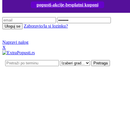
popusti-akcije-besplatni kuponi
Prijavi se
Zaboravio/la si lozinku?
Napravi nalog
X