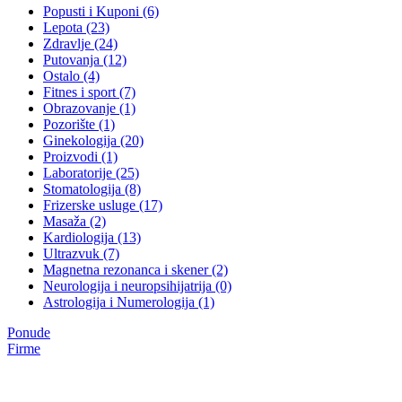
Popusti i Kuponi (6)
Lepota (23)
Zdravlje (24)
Putovanja (12)
Ostalo (4)
Fitnes i sport (7)
Obrazovanje (1)
Pozorište (1)
Ginekologija (20)
Proizvodi (1)
Laboratorije (25)
Stomatologija (8)
Frizerske usluge (17)
Masaža (2)
Kardiologija (13)
Ultrazvuk (7)
Magnetna rezonanca i skener (2)
Neurologija i neuropsihijatrija (0)
Astrologija i Numerologija (1)
Ponude
Firme