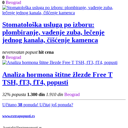
0
Beograd
Stomatološka usluga po izboru:
plombiranje, vađenje zuba, lečenje
jednog kanala, čišćenje kamenca
neverovatan popust
hit cena
0
Beograd
Analiza hormona štitne žlezde Free T
TSH, fT3, fT4, popusti
32% popusta
1.300 din
1.910 din
Beograd
Učitano
38
ponuda! Učitaj još ponuda?
www.extrapopusti.rs
kontakt@extrapopusti.rs