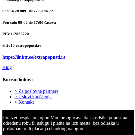
066 54 20 809; 0677 89 86 72
Pon-sub: 09:00 do 17:00 časova
PIB:
112032720
© 2015 extrapopusti.rs
https://linktr.ee/extrapopusti.rs
Blog
Korisni linkovi
> Za poslovne partnere
> Uslovi korišćenja
> Kontakt
Preuzet besplatan kupon Vam omogućava da iskoristite popust na
određenu robu ili uslugu i platite na licu mesta, bez odlaska u
poštu/banku ili plaćanja ebanking nalogom.