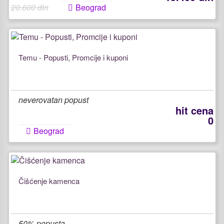
20.600 din
Beograd
Temu - Popusti, Promcije i kuponi
neverovatan popust
hit cena
0
Beograd
Čišćenje kamenca
50% popusta