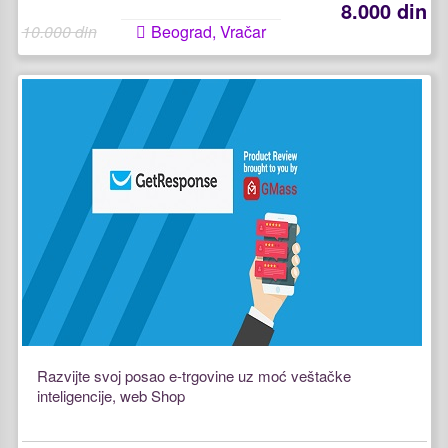
8.000 din
10.000 din
Beograd, Vračar
Razvijte svoj posao e-trgovine uz moć veštačke
inteligencije, web Shop