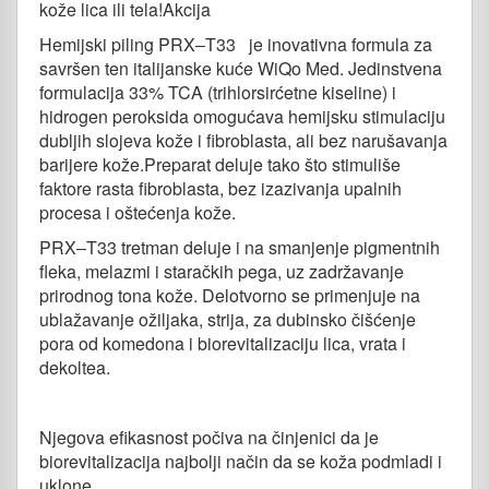
kože lica ili tela!Akcija
Hemijski piling PRX‒T33 je inovativna formula za
savršen ten italijanske kuće WiQo Med. Jedinstvena
formulacija 33% TCA (trihlorsirćetne kiseline) i
hidrogen peroksida omogućava hemijsku stimulaciju
dubljih slojeva kože i fibroblasta, ali bez narušavanja
barijere kože.Preparat deluje tako što stimuliše
faktore rasta fibroblasta, bez izazivanja upalnih
procesa i oštećenja kože.
PRX‒T33 tretman deluje i na smanjenje pigmentnih
fleka, melazmi i staračkih pega, uz zadržavanje
prirodnog tona kože. Delotvorno se primenjuje na
ublažavanje ožiljaka, strija, za dubinsko čišćenje
pora od komedona i biorevitalizaciju lica, vrata i
dekoltea.
Njegova efikasnost počiva na činjenici da je
biorevitalizacija najbolji način da se koža podmladi i
uklone