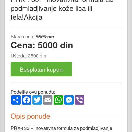
podmladjivanje kože lica ili
tela!Akcija
Stara cena:
8500 din
Cena: 5000 din
Ušteda: 3500 din
Besplatan kupon
Podelite ovu ponudu:
Share
Facebook
Twitter
Email
WhatsApp
Messenger
Viber
Opis ponude
PRX-t 33 – inovativna formula za podmladjivanje