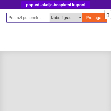
popusti-akcije-besplatni kuponi