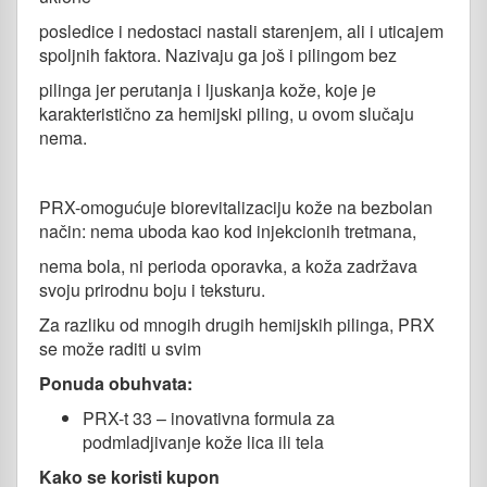
posledice i nedostaci nastali starenjem, ali i uticajem
spoljnih faktora. Nazivaju ga još i pilingom bez
pilinga jer perutanja i ljuskanja kože, koje je
karakteristično za hemijski piling, u ovom slučaju
nema.
PRX-omogućuje biorevitalizaciju kože na bezbolan
način: nema uboda kao kod injekcionih tretmana,
nema bola, ni perioda oporavka, a koža zadržava
svoju prirodnu boju i teksturu.
Za razliku od mnogih drugih hemijskih pilinga, PRX
se može raditi u svim
Ponuda obuhvata:
PRX-t 33 – inovativna formula za
podmladjivanje kože lica ili tela
Kako se koristi kupon