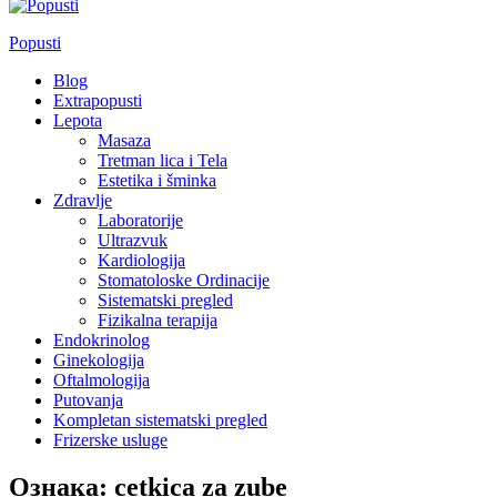
Popusti
Blog
Extrapopusti
Lepota
Masaza
Tretman lica i Tela
Estetika i šminka
Zdravlje
Laboratorije
Ultrazvuk
Kardiologija
Stomatoloske Ordinacije
Sistematski pregled
Fizikalna terapija
Endokrinolog
Ginekologija
Oftalmologija
Putovanja
Kompletan sistematski pregled
Frizerske usluge
Ознака:
cetkica za zube