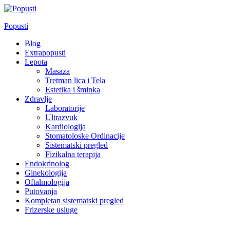
Skip
to
Popusti
content
Blog
Extrapopusti
Lepota
Masaza
Tretman lica i Tela
Estetika i šminka
Zdravlje
Laboratorije
Ultrazvuk
Kardiologija
Stomatoloske Ordinacije
Sistematski pregled
Fizikalna terapija
Endokrinolog
Ginekologija
Oftalmologija
Putovanja
Kompletan sistematski pregled
Frizerske usluge