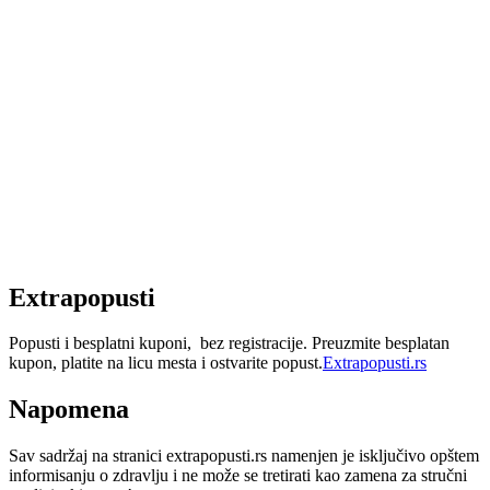
Extrapopusti
Popusti i besplatni kuponi, bez registracije. Preuzmite besplatan
kupon, platite na licu mesta i ostvarite popust.
Extrapopusti.rs
Napomena
Sav sadržaj na stranici extrapopusti.rs namenjen je isključivo opštem
informisanju o zdravlju i ne može se tretirati kao zamena za stručni