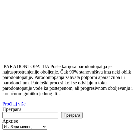
PARADONTOPATIJA Posle karijesa parodontopatija je
najrasprostranjenije oboljenje. Čak 90% stanovništva ima neki oblik
parodontopatije. Parodontopatija zahvata potporni aparat zuba ili
parodoncijum. Patološki procesi koji se odvijaju u toku
parodontopatije vode ka postepenom, ali progresivnom oboljevanju i
konačnom gubitku jednog ili…
Pročitaj više
Претрага
Претрага
Архиве