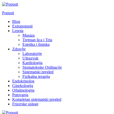
Skip
to
Popusti
content
Blog
Extrapopusti
Lepota
Masaza
Tretman lica i Tela
Estetika i šminka
Zdravlje
Laboratorije
Ultrazvuk
Kardiologija
Stomatoloske Ordinacije
Sistematski pregled
Fizikalna terapija
Endokrinolog
Ginekologija
Oftalmologija
Putovanja
Kompletan sistematski pregled
Frizerske usluge