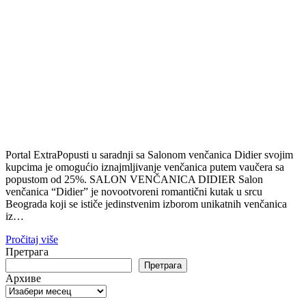
Portal ExtraPopusti u saradnji sa Salonom venčanica Didier svojim
kupcima je omogućio iznajmljivanje venčanica putem vaučera sa
popustom od 25%. SALON VENČANICA DIDIER Salon
venčanica “Didier” je novootvoreni romantični kutak u srcu
Beograda koji se ističe jedinstvenim izborom unikatnih venčanica
iz…
Pročitaj više
Претрага
Претрага
Архиве