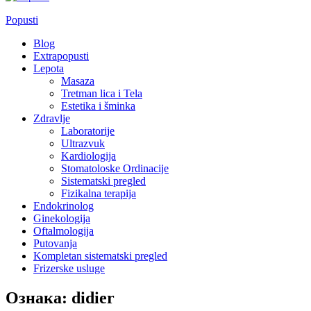
Popusti
Blog
Extrapopusti
Lepota
Masaza
Tretman lica i Tela
Estetika i šminka
Zdravlje
Laboratorije
Ultrazvuk
Kardiologija
Stomatoloske Ordinacije
Sistematski pregled
Fizikalna terapija
Endokrinolog
Ginekologija
Oftalmologija
Putovanja
Kompletan sistematski pregled
Frizerske usluge
Ознака:
didier