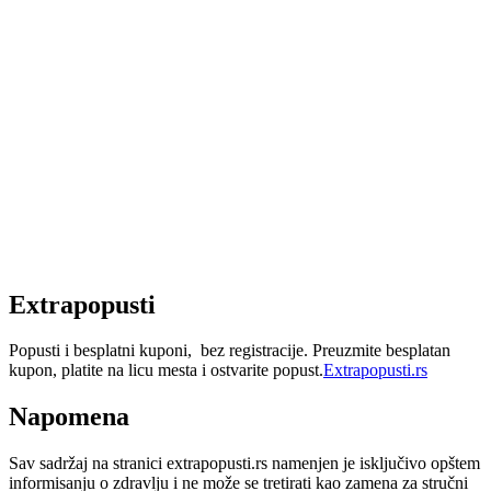
Extrapopusti
Popusti i besplatni kuponi, bez registracije. Preuzmite besplatan
kupon, platite na licu mesta i ostvarite popust.
Extrapopusti.rs
Napomena
Sav sadržaj na stranici extrapopusti.rs namenjen je isključivo opštem
informisanju o zdravlju i ne može se tretirati kao zamena za stručni