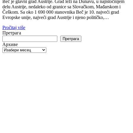
Beč je glavni grad Austrije. Grad leži na Dunavu, u najistočnijem
delu Austrije, nedaleko od granice sa Slovačkom, Mađarskom i
Češkom. Sa oko 1 690 000 stanovnika Beč je 10. najveći grad
Evropske unije, najveći grad Austrije i njeno političko,…
Pročitaj više
Претрага
Претрага
Архиве