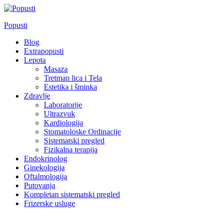
Skip
to
Popusti
content
Blog
Extrapopusti
Lepota
Masaza
Tretman lica i Tela
Estetika i šminka
Zdravlje
Laboratorije
Ultrazvuk
Kardiologija
Stomatoloske Ordinacije
Sistematski pregled
Fizikalna terapija
Endokrinolog
Ginekologija
Oftalmologija
Putovanja
Kompletan sistematski pregled
Frizerske usluge