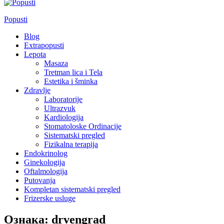
Popusti
Blog
Extrapopusti
Lepota
Masaza
Tretman lica i Tela
Estetika i šminka
Zdravlje
Laboratorije
Ultrazvuk
Kardiologija
Stomatoloske Ordinacije
Sistematski pregled
Fizikalna terapija
Endokrinolog
Ginekologija
Oftalmologija
Putovanja
Kompletan sistematski pregled
Frizerske usluge
Ознака:
drvengrad