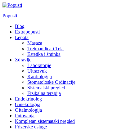
Skip
to
Popusti
content
Blog
Extrapopusti
Lepota
Masaza
Tretman lica i Tela
Estetika i šminka
Zdravlje
Laboratorije
Ultrazvuk
Kardiologija
Stomatoloske Ordinacije
Sistematski pregled
Fizikalna terapija
Endokrinolog
Ginekologija
Oftalmologija
Putovanja
Kompletan sistematski pregled
Frizerske usluge