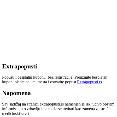
Extrapopusti
Popusti i besplatni kuponi, bez registracije. Preuzmite besplatan
kupon, platite na licu mesta i ostvarite popust.
Extrapopusti.rs
Napomena
Sav sadržaj na stranici extrapopusti.rs namenjen je isključivo opštem
informisanju o zdravlju i ne može se tretirati kao zamena za stručni
medicinski savet !