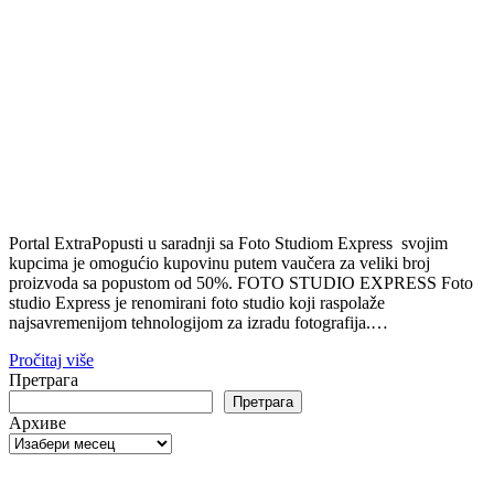
Portal ExtraPopusti u saradnji sa Foto Studiom Express svojim
kupcima je omogućio kupovinu putem vaučera za veliki broj
proizvoda sa popustom od 50%. FOTO STUDIO EXPRESS Foto
studio Express je renomirani foto studio koji raspolaže
najsavremenijom tehnologijom za izradu fotografija.…
Pročitaj više
Претрага
Претрага
Архиве