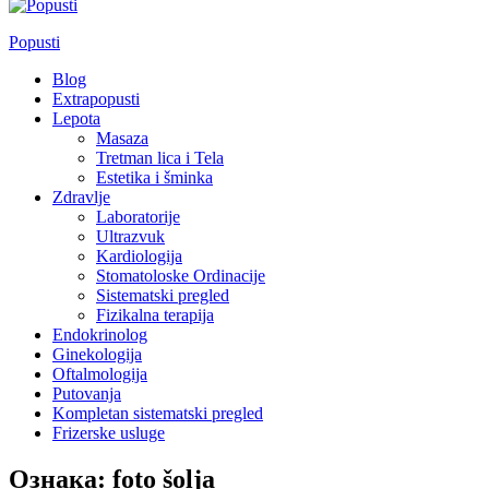
Popusti
Blog
Extrapopusti
Lepota
Masaza
Tretman lica i Tela
Estetika i šminka
Zdravlje
Laboratorije
Ultrazvuk
Kardiologija
Stomatoloske Ordinacije
Sistematski pregled
Fizikalna terapija
Endokrinolog
Ginekologija
Oftalmologija
Putovanja
Kompletan sistematski pregled
Frizerske usluge
Ознака:
foto šolja