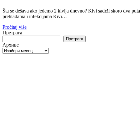
Šta se dešava ako jedemo 2 kivija dnevno? Kivi sadrži skoro dva puta
prehladama i infekcijama Kivi…
Pročitaj više
Претрага
Претрага
Архиве