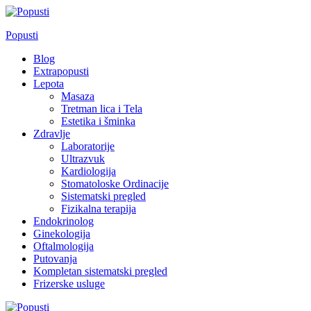
Skip
to
Popusti
content
Blog
Extrapopusti
Lepota
Masaza
Tretman lica i Tela
Estetika i šminka
Zdravlje
Laboratorije
Ultrazvuk
Kardiologija
Stomatoloske Ordinacije
Sistematski pregled
Fizikalna terapija
Endokrinolog
Ginekologija
Oftalmologija
Putovanja
Kompletan sistematski pregled
Frizerske usluge