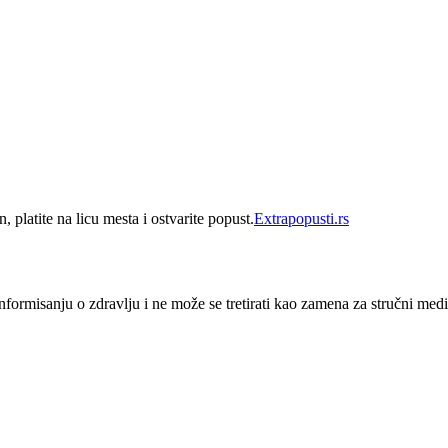
 platite na licu mesta i ostvarite popust.
Extrapopusti.rs
nformisanju o zdravlju i ne može se tretirati kao zamena za stručni medi