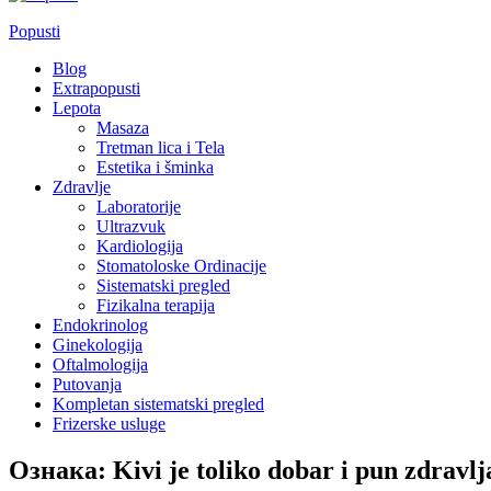
Popusti
Blog
Extrapopusti
Lepota
Masaza
Tretman lica i Tela
Estetika i šminka
Zdravlje
Laboratorije
Ultrazvuk
Kardiologija
Stomatoloske Ordinacije
Sistematski pregled
Fizikalna terapija
Endokrinolog
Ginekologija
Oftalmologija
Putovanja
Kompletan sistematski pregled
Frizerske usluge
Ознака:
Kivi je toliko dobar i pun zdravlj