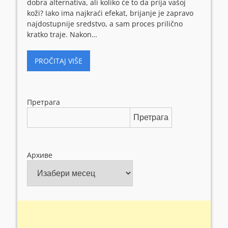
dobra alternativa, ali koliko će to da prija vašoj
koži? Iako ima najkraći efekat, brijanje je zapravo
najdostupnije sredstvo, a sam proces prilično
kratko traje. Nakon…
PROČITAJ VIŠE
Претрага
Претрага
Архиве