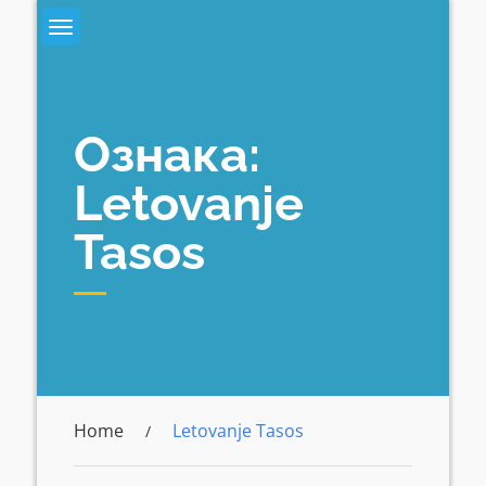
Skip
to
content
Ознака:
Letovanje
Tasos
Home
Letovanje Tasos