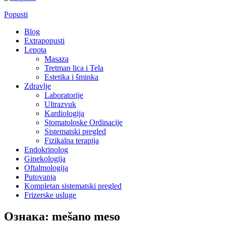
Popusti
Blog
Extrapopusti
Lepota
Masaza
Tretman lica i Tela
Estetika i šminka
Zdravlje
Laboratorije
Ultrazvuk
Kardiologija
Stomatoloske Ordinacije
Sistematski pregled
Fizikalna terapija
Endokrinolog
Ginekologija
Oftalmologija
Putovanja
Kompletan sistematski pregled
Frizerske usluge
Ознака:
mešano meso