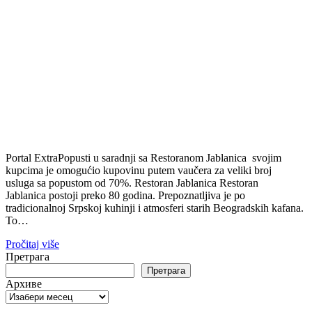
Portal ExtraPopusti u saradnji sa Restoranom Jablanica svojim
kupcima je omogućio kupovinu putem vaučera za veliki broj
usluga sa popustom od 70%. Restoran Jablanica Restoran
Jablanica postoji preko 80 godina. Prepoznatljiva je po
tradicionalnoj Srpskoj kuhinji i atmosferi starih Beogradskih kafana.
To…
Pročitaj više
Претрага
Претрага
Архиве