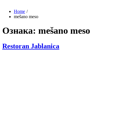
Home
mešano meso
Ознака:
mešano meso
Restoran Jablanica