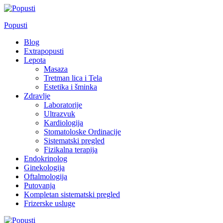
Skip
to
Popusti
content
Blog
Extrapopusti
Lepota
Masaza
Tretman lica i Tela
Estetika i šminka
Zdravlje
Laboratorije
Ultrazvuk
Kardiologija
Stomatoloske Ordinacije
Sistematski pregled
Fizikalna terapija
Endokrinolog
Ginekologija
Oftalmologija
Putovanja
Kompletan sistematski pregled
Frizerske usluge