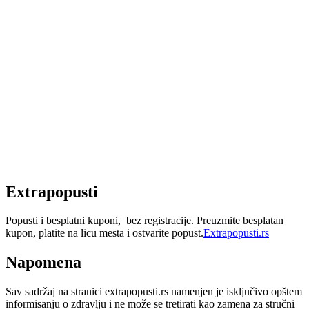
Extrapopusti
Popusti i besplatni kuponi, bez registracije. Preuzmite besplatan
kupon, platite na licu mesta i ostvarite popust.
Extrapopusti.rs
Napomena
Sav sadržaj na stranici extrapopusti.rs namenjen je isključivo opštem
informisanju o zdravlju i ne može se tretirati kao zamena za stručni