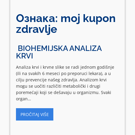
Ознака:
moj kupon
zdravlje
BIOHEMIJSKA ANALIZA
KRVI
Analiza krvi i krvne slike se radi jednom godišnje
(ili na svakih 6 meseci po preporuci lekara), a u
cilju prevencije našeg zdravlja. Analizom krvi
mogu se uočiti različiti metabolički i drugi
poremećaji koji se dešavaju u organizmu. Svaki
organ…
PROČITAJ VIŠE