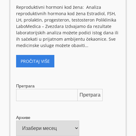
Reproduktivni hormoni kod žena: Analiza
reproduktivnih hormona kod žena Estradiol, FSH,
LH, prolaktin, progesteron, testosteron Poliklinika
LaboMedica – Zvezdara Izdvajamo da rezultate
laboratorijskih analiza možete podići istog dana ili
ih sačekati u prijatnom ambijentu čekaonice. Sve
medicinske usluge možete obaviti…
PROČITAJ VIŠE
Претрага
Претрага
Архиве