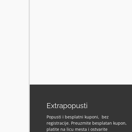
Extrapopusti
Popusti i besplatni kuponi, bez
registracije. Preuzmite besplatan kupon,
platite na licu mesta i ostvarite