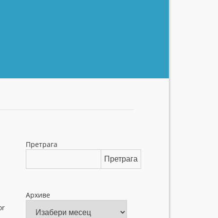
Претрага
Претрага
Архиве
or