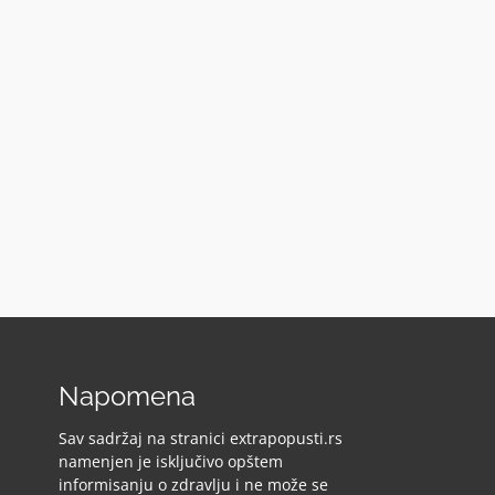
Napomena
Sav sadržaj na stranici extrapopusti.rs
namenjen je isključivo opštem
informisanju o zdravlju i ne može se