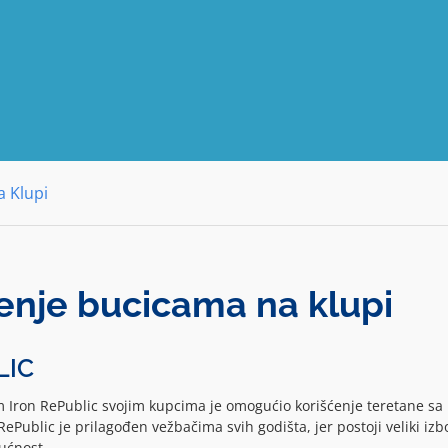
 Klupi
enje bucicama na klupi
LIC
m Iron RePublic svojim kupcima je omogućio korišćenje teretane sa
Public je prilagođen vežbačima svih godišta, jer postoji veliki izb
gućnost…