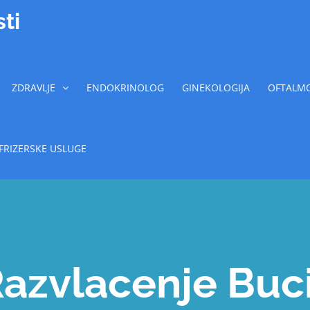
ti
ZDRAVLJE
ENDOKRINOLOG
GINEKOLOGIJA
OFTALMO
FRIZERSKE USLUGE
azvlacenje Bu