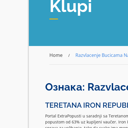
Klupi
Home
Razvlacenje Bucicama Na
Ознака:
Razvlac
TERETANA IRON REPUB
Portal ExtraPopusti u saradnji sa Teretano
popustom od 63% uz kupljeni vaučer. Iron Re
sprava za vežbanje, tako da svako ima mo