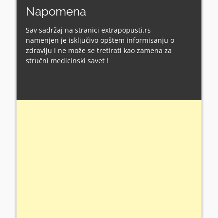
Napomena
Sav sadržaj na stranici extrapopusti.rs
namenjen je isključivo opštem informisanju o
zdravlju i ne može se tretirati kao zamena za
stručni medicinski savet !