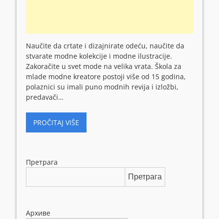
Naučite da crtate i dizajnirate odeću, naučite da
stvarate modne kolekcije i modne ilustracije.
Zakoračite u svet mode na velika vrata. Škola za
mlade modne kreatore postoji više od 15 godina,
polaznici su imali puno modnih revija i izložbi,
predavači…
PROČITAJ VIŠE
Претрага
Претрага
Архиве