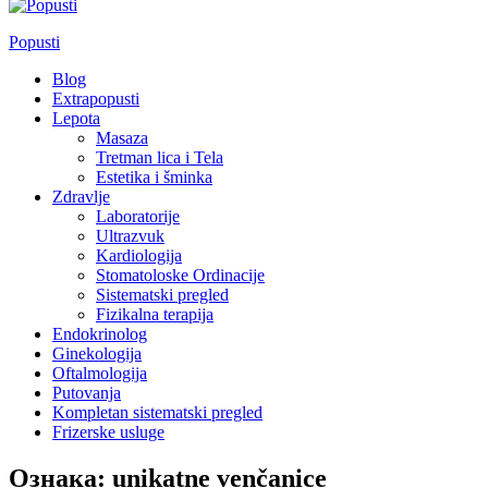
Popusti
Blog
Extrapopusti
Lepota
Masaza
Tretman lica i Tela
Estetika i šminka
Zdravlje
Laboratorije
Ultrazvuk
Kardiologija
Stomatoloske Ordinacije
Sistematski pregled
Fizikalna terapija
Endokrinolog
Ginekologija
Oftalmologija
Putovanja
Kompletan sistematski pregled
Frizerske usluge
Ознака:
unikatne venčanice