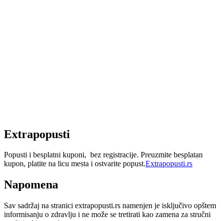
Extrapopusti
Popusti i besplatni kuponi, bez registracije. Preuzmite besplatan
kupon, platite na licu mesta i ostvarite popust.
Extrapopusti.rs
Napomena
Sav sadržaj na stranici extrapopusti.rs namenjen je isključivo opštem
informisanju o zdravlju i ne može se tretirati kao zamena za stručni