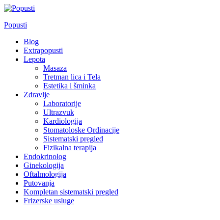
Skip
to
Popusti
content
Blog
Extrapopusti
Lepota
Masaza
Tretman lica i Tela
Estetika i šminka
Zdravlje
Laboratorije
Ultrazvuk
Kardiologija
Stomatoloske Ordinacije
Sistematski pregled
Fizikalna terapija
Endokrinolog
Ginekologija
Oftalmologija
Putovanja
Kompletan sistematski pregled
Frizerske usluge