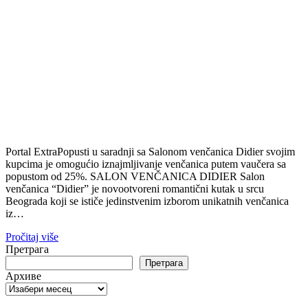
Portal ExtraPopusti u saradnji sa Salonom venčanica Didier svojim
kupcima je omogućio iznajmljivanje venčanica putem vaučera sa
popustom od 25%. SALON VENČANICA DIDIER Salon
venčanica “Didier” je novootvoreni romantični kutak u srcu
Beograda koji se ističe jedinstvenim izborom unikatnih venčanica
iz…
Pročitaj više
Претрага
Претрага
Архиве