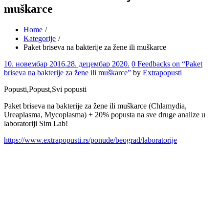
muškarce
Home
Kategorije
Paket briseva na bakterije za žene ili muškarce
Comments
10. новембар 2016.
28. децембар 2020.
0 Feedbacks on “Paket
briseva na bakterije za žene ili muškarce”
by
Extrapopusti
Popusti,Popust,Svi popusti
Paket briseva na bakterije za žene ili muškarce (Chlamydia,
Ureaplasma, Mycoplasma) + 20% popusta na sve druge analize u
laboratoriji Sim Lab!
https://www.extrapopusti.rs/ponude/beograd/laboratorije