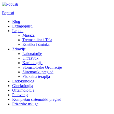
Skip
to
Popusti
content
Blog
Extrapopusti
Lepota
Masaza
Tretman lica i Tela
Estetika i šminka
Zdravlje
Laboratorije
Ultrazvuk
Kardiologija
Stomatoloske Ordinacije
Sistematski pregled
Fizikalna terapija
Endokrinolog
Ginekologija
Oftalmologija
Putovanja
Kompletan sistematski pregled
Frizerske usluge