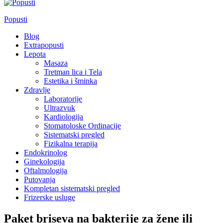
Popusti
Blog
Extrapopusti
Lepota
Masaza
Tretman lica i Tela
Estetika i šminka
Zdravlje
Laboratorije
Ultrazvuk
Kardiologija
Stomatoloske Ordinacije
Sistematski pregled
Fizikalna terapija
Endokrinolog
Ginekologija
Oftalmologija
Putovanja
Kompletan sistematski pregled
Frizerske usluge
Paket briseva na bakterije za žene ili