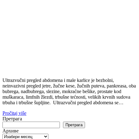
Ultrazvučni pregled abdomena i male karlice je bezbolni,
neinvazivni pregled jetre, žučne kese, žučnih puteva, pankreasa, oba
bubrega, nadbubrega, slezine, mokraćne bešike, prostate kod
muškaraca, limfnih žlezdi, trbušne tećnosti, velikih krvnih sudova
trbuha i trbušne šupljine. Ultrazvučni pregled abdomena se…
Pročitaj više
Претрага
Претрага
Архиве