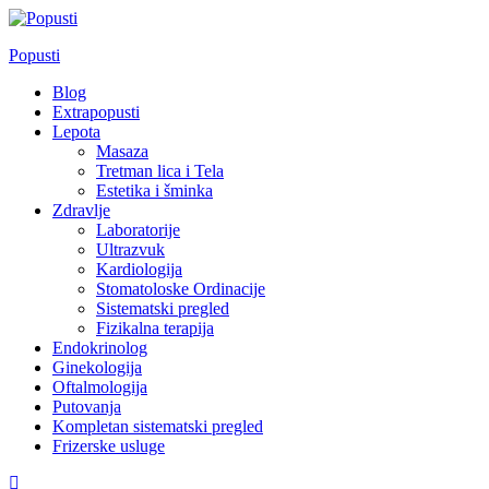
Skip
to
Popusti
content
Blog
Extrapopusti
Lepota
Masaza
Tretman lica i Tela
Estetika i šminka
Zdravlje
Laboratorije
Ultrazvuk
Kardiologija
Stomatoloske Ordinacije
Sistematski pregled
Fizikalna terapija
Endokrinolog
Ginekologija
Oftalmologija
Putovanja
Kompletan sistematski pregled
Frizerske usluge