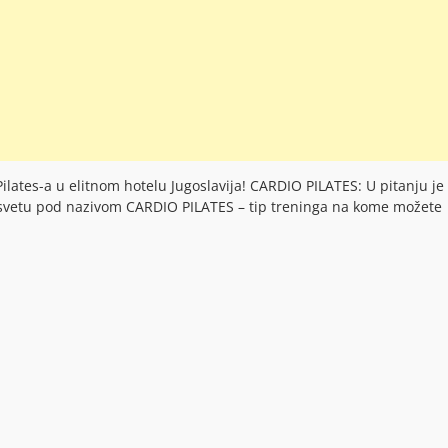
lates-a u elitnom hotelu Jugoslavija! CARDIO PILATES: U pitanju je
u svetu pod nazivom CARDIO PILATES – tip treninga na kome možete