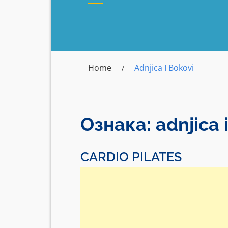
Home
Adnjica I Bokovi
Ознака:
adnjica 
CARDIO PILATES