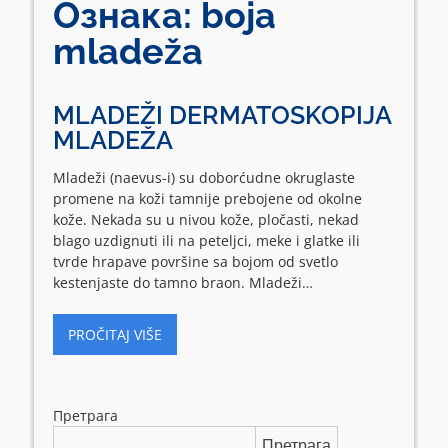
Ознака:
boja
mladeža
MLADEŽI DERMATOSKOPIJA
MLADEŽA
Mladeži (naevus-i) su doborćudne okruglaste
promene na koži tamnije prebojene od okolne
kože. Nekada su u nivou kože, pločasti, nekad
blago uzdignuti ili na peteljci, meke i glatke ili
tvrde hrapave površine sa bojom od svetlo
kestenjaste do tamno braon. Mladeži…
PROČITAJ VIŠE
Претрага
Претрага