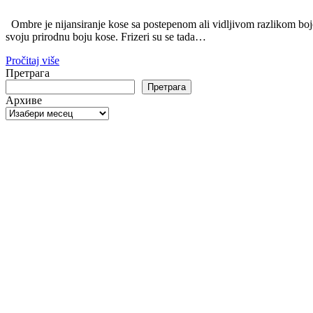
Ombre je nijansiranje kose sa postepenom ali vidljivom razlikom bo
svoju prirodnu boju kose. Frizeri su se tada…
Pročitaj više
Претрага
Претрага
Архиве