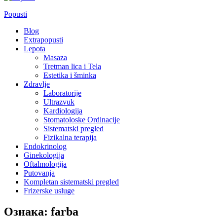
Popusti
Blog
Extrapopusti
Lepota
Masaza
Tretman lica i Tela
Estetika i šminka
Zdravlje
Laboratorije
Ultrazvuk
Kardiologija
Stomatoloske Ordinacije
Sistematski pregled
Fizikalna terapija
Endokrinolog
Ginekologija
Oftalmologija
Putovanja
Kompletan sistematski pregled
Frizerske usluge
Ознака:
farba