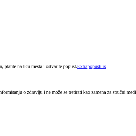
 platite na licu mesta i ostvarite popust.
Extrapopusti.rs
nformisanju o zdravlju i ne može se tretirati kao zamena za stručni medi