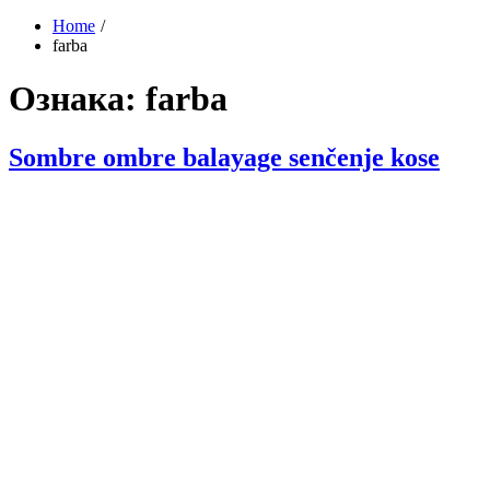
Home
farba
Ознака:
farba
Sombre ombre balayage senčenje kose