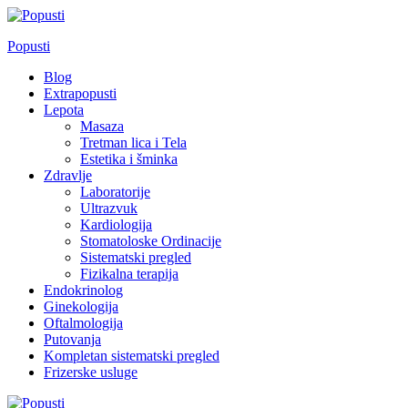
Skip
to
Popusti
content
Blog
Extrapopusti
Lepota
Masaza
Tretman lica i Tela
Estetika i šminka
Zdravlje
Laboratorije
Ultrazvuk
Kardiologija
Stomatoloske Ordinacije
Sistematski pregled
Fizikalna terapija
Endokrinolog
Ginekologija
Oftalmologija
Putovanja
Kompletan sistematski pregled
Frizerske usluge