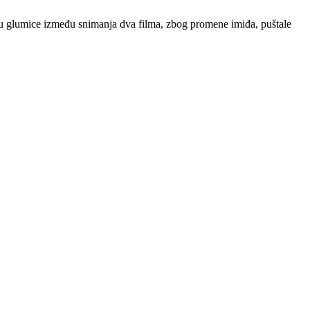
su glumice između snimanja dva filma, zbog promene imiđa, puštale