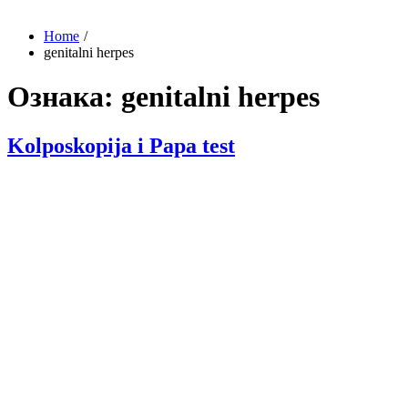
Home
genitalni herpes
Ознака:
genitalni herpes
Kolposkopija i Papa test