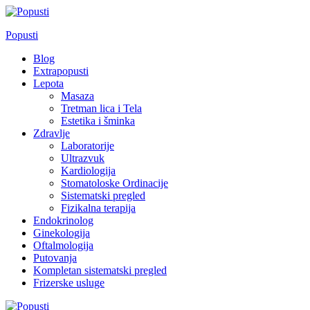
Skip
to
Popusti
content
Blog
Extrapopusti
Lepota
Masaza
Tretman lica i Tela
Estetika i šminka
Zdravlje
Laboratorije
Ultrazvuk
Kardiologija
Stomatoloske Ordinacije
Sistematski pregled
Fizikalna terapija
Endokrinolog
Ginekologija
Oftalmologija
Putovanja
Kompletan sistematski pregled
Frizerske usluge