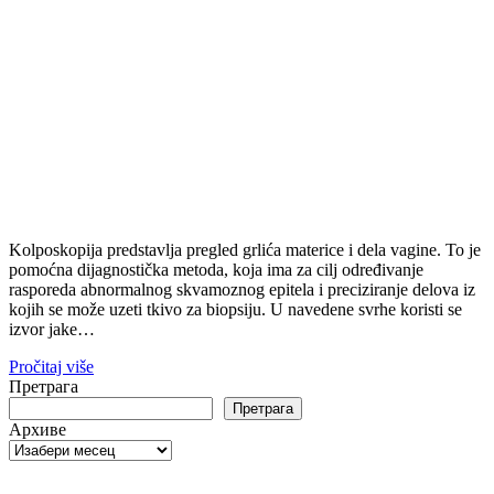
Kolposkopija predstavlja pregled grlića materice i dela vagine. To je
pomoćna dijagnostička metoda, koja ima za cilj određivanje
rasporeda abnormalnog skvamoznog epitela i preciziranje delova iz
kojih se može uzeti tkivo za biopsiju. U navedene svrhe koristi se
izvor jake…
Pročitaj više
Претрага
Претрага
Архиве