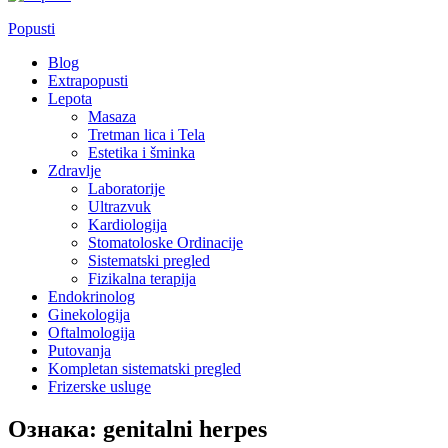
Popusti
Blog
Extrapopusti
Lepota
Masaza
Tretman lica i Tela
Estetika i šminka
Zdravlje
Laboratorije
Ultrazvuk
Kardiologija
Stomatoloske Ordinacije
Sistematski pregled
Fizikalna terapija
Endokrinolog
Ginekologija
Oftalmologija
Putovanja
Kompletan sistematski pregled
Frizerske usluge
Ознака:
genitalni herpes