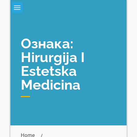
Skip
to
content
Ознака:
Hirurgija I
Estetska
Medicina
Home