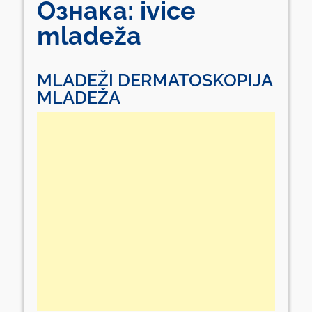
Ознака:
ivice
mladeža
MLADEŽI DERMATOSKOPIJA
MLADEŽA