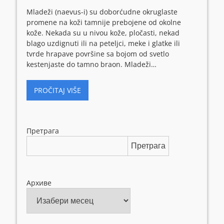
Mladeži (naevus-i) su doborćudne okruglaste
promene na koži tamnije prebojene od okolne
kože. Nekada su u nivou kože, pločasti, nekad
blago uzdignuti ili na peteljci, meke i glatke ili
tvrde hrapave površine sa bojom od svetlo
kestenjaste do tamno braon. Mladeži…
PROČITAJ VIŠE
Претрага
Претрага
Архиве