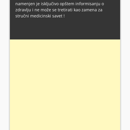
namenjen je isključivo opštem informisanju o
zdravlju i ne može se tretirati kao zamena za
stručni medicinski savet !