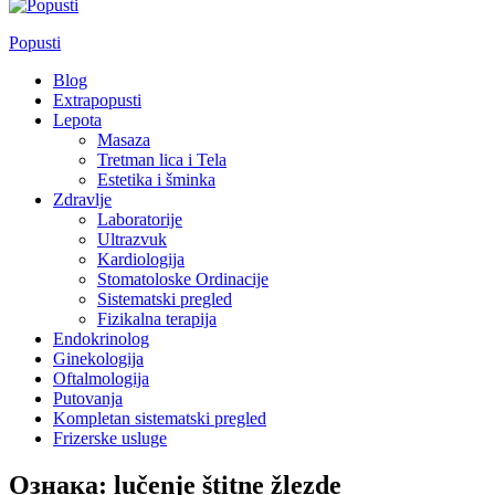
Popusti
Blog
Extrapopusti
Lepota
Masaza
Tretman lica i Tela
Estetika i šminka
Zdravlje
Laboratorije
Ultrazvuk
Kardiologija
Stomatoloske Ordinacije
Sistematski pregled
Fizikalna terapija
Endokrinolog
Ginekologija
Oftalmologija
Putovanja
Kompletan sistematski pregled
Frizerske usluge
Ознака:
lučenje štitne žlezde