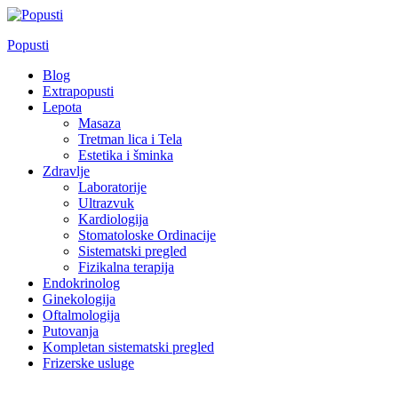
Skip
to
Popusti
content
Blog
Extrapopusti
Lepota
Masaza
Tretman lica i Tela
Estetika i šminka
Zdravlje
Laboratorije
Ultrazvuk
Kardiologija
Stomatoloske Ordinacije
Sistematski pregled
Fizikalna terapija
Endokrinolog
Ginekologija
Oftalmologija
Putovanja
Kompletan sistematski pregled
Frizerske usluge