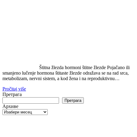
Štitna žlezda hormoni štitne žlezde Pojačano ili
smanjeno lučenje hormona štitaste žlezde odražava se na rad srca,
metabolizam, nervni sistem, a kod žena i na reproduktivnu…
Pročitaj više
Претрага
Претрага
Архиве