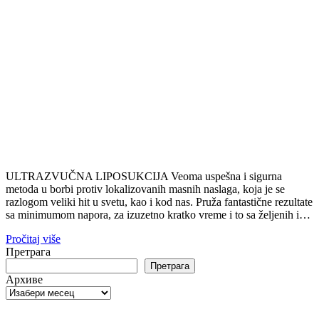
ULTRAZVUČNA LIPOSUKCIJA Veoma uspešna i sigurna
metoda u borbi protiv lokalizovanih masnih naslaga, koja je se
razlogom veliki hit u svetu, kao i kod nas. Pruža fantastične rezultate
sa minimumom napora, za izuzetno kratko vreme i to sa željenih i…
Pročitaj više
Претрага
Претрага
Архиве