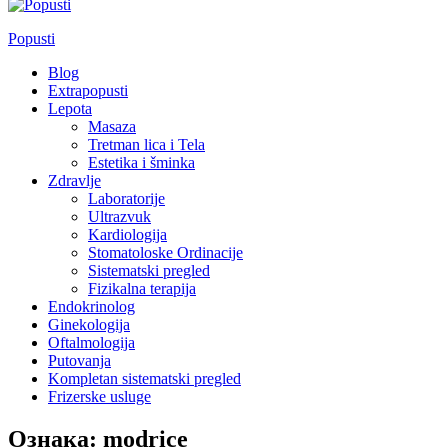
Popusti
Blog
Extrapopusti
Lepota
Masaza
Tretman lica i Tela
Estetika i šminka
Zdravlje
Laboratorije
Ultrazvuk
Kardiologija
Stomatoloske Ordinacije
Sistematski pregled
Fizikalna terapija
Endokrinolog
Ginekologija
Oftalmologija
Putovanja
Kompletan sistematski pregled
Frizerske usluge
Ознака:
modrice