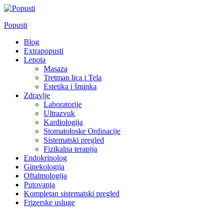
Skip
to
Popusti
content
Blog
Extrapopusti
Lepota
Masaza
Tretman lica i Tela
Estetika i šminka
Zdravlje
Laboratorije
Ultrazvuk
Kardiologija
Stomatoloske Ordinacije
Sistematski pregled
Fizikalna terapija
Endokrinolog
Ginekologija
Oftalmologija
Putovanja
Kompletan sistematski pregled
Frizerske usluge