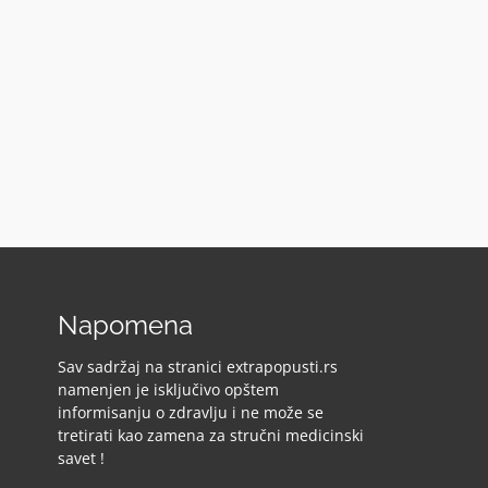
Napomena
Sav sadržaj na stranici extrapopusti.rs
namenjen je isključivo opštem
informisanju o zdravlju i ne može se
tretirati kao zamena za stručni medicinski
savet !