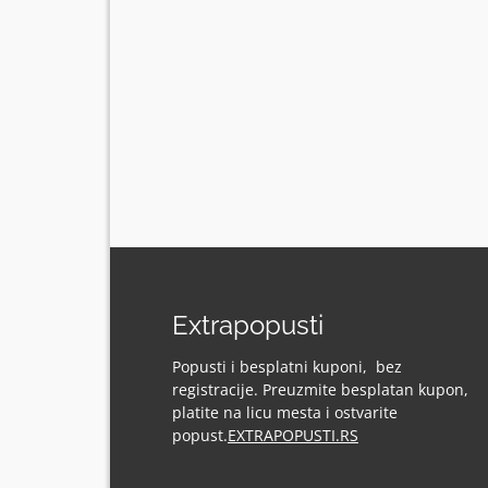
Extrapopusti
Popusti i besplatni kuponi, bez
registracije. Preuzmite besplatan kupon,
platite na licu mesta i ostvarite
popust.
EXTRAPOPUSTI.RS