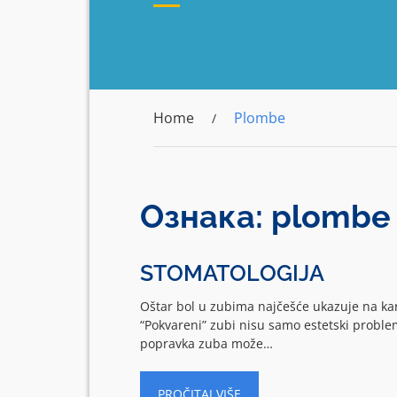
Home
Plombe
Ознака:
plombe
STOMATOLOGIJA
Oštar bol u zubima najčešće ukazuje na karij
“Pokvareni” zubi nisu samo estetski problem
popravka zuba može…
PROČITAJ VIŠE