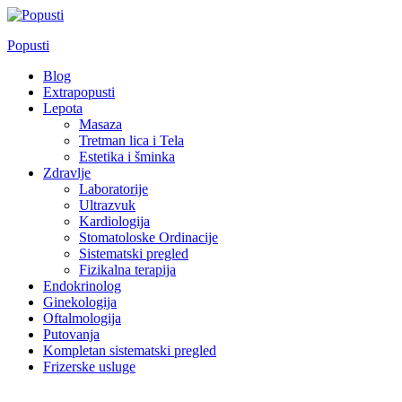
Skip
to
Popusti
content
Blog
Extrapopusti
Lepota
Masaza
Tretman lica i Tela
Estetika i šminka
Zdravlje
Laboratorije
Ultrazvuk
Kardiologija
Stomatoloske Ordinacije
Sistematski pregled
Fizikalna terapija
Endokrinolog
Ginekologija
Oftalmologija
Putovanja
Kompletan sistematski pregled
Frizerske usluge