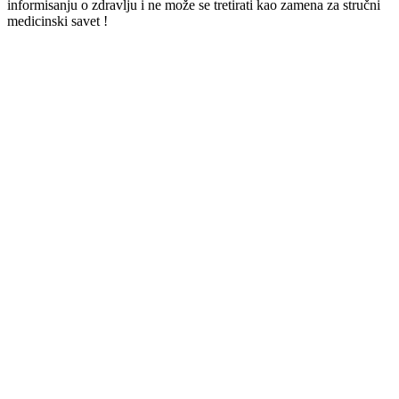
informisanju o zdravlju i ne može se tretirati kao zamena za stručni
medicinski savet !