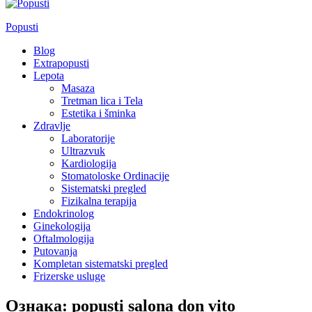
Popusti
Blog
Extrapopusti
Lepota
Masaza
Tretman lica i Tela
Estetika i šminka
Zdravlje
Laboratorije
Ultrazvuk
Kardiologija
Stomatoloske Ordinacije
Sistematski pregled
Fizikalna terapija
Endokrinolog
Ginekologija
Oftalmologija
Putovanja
Kompletan sistematski pregled
Frizerske usluge
Ознака:
popusti salona don vito