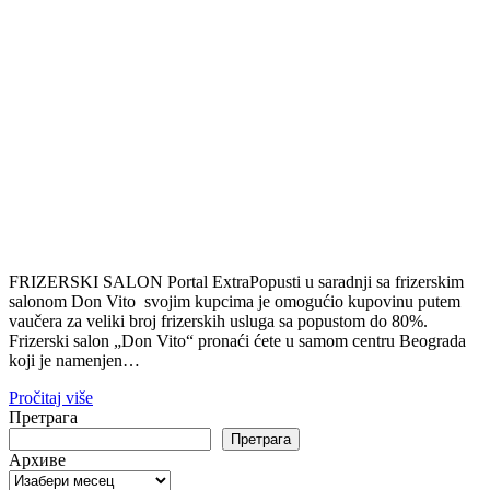
FRIZERSKI SALON Portal ExtraPopusti u saradnji sa frizerskim
salonom Don Vito svojim kupcima je omogućio kupovinu putem
vaučera za veliki broj frizerskih usluga sa popustom do 80%.
Frizerski salon „Don Vito“ pronaći ćete u samom centru Beograda
koji je namenjen…
Pročitaj više
Претрага
Претрага
Архиве