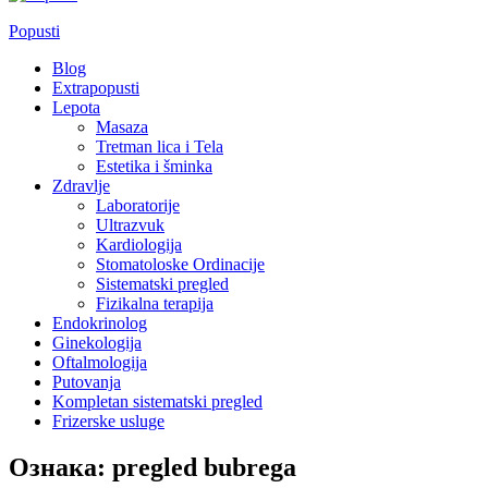
Popusti
Blog
Extrapopusti
Lepota
Masaza
Tretman lica i Tela
Estetika i šminka
Zdravlje
Laboratorije
Ultrazvuk
Kardiologija
Stomatoloske Ordinacije
Sistematski pregled
Fizikalna terapija
Endokrinolog
Ginekologija
Oftalmologija
Putovanja
Kompletan sistematski pregled
Frizerske usluge
Ознака:
pregled bubrega