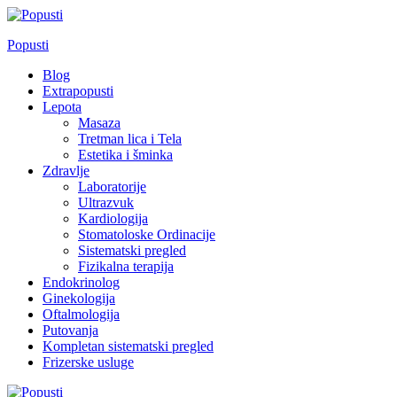
Skip
to
Popusti
content
Blog
Extrapopusti
Lepota
Masaza
Tretman lica i Tela
Estetika i šminka
Zdravlje
Laboratorije
Ultrazvuk
Kardiologija
Stomatoloske Ordinacije
Sistematski pregled
Fizikalna terapija
Endokrinolog
Ginekologija
Oftalmologija
Putovanja
Kompletan sistematski pregled
Frizerske usluge