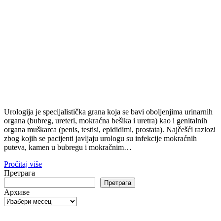
Urologija je specijalistička grana koja se bavi oboljenjima urinarnih
organa (bubreg, ureteri, mokraćna bešika i uretra) kao i genitalnih
organa muškarca (penis, testisi, epididimi, prostata). Najčešći razlozi
zbog kojih se pacijenti javljaju urologu su infekcije mokraćnih
puteva, kamen u bubregu i mokračnim…
Pročitaj više
Претрага
Претрага
Архиве