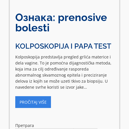
Ознака:
prenosive
bolesti
KOLPOSKOPIJA I PAPA TEST
Kolposkopija predstavlja pregled grlića materice i
dela vagine. To je pomoćna dijagnostička metoda,
koja ima za cilj određivanje rasporeda
abnormalnog skvamoznog epitela i preciziranje
delova iz kojih se može uzeti tkivo za biopsiju. U
navedene svrhe koristi se izvor jake…
PROČITAJ VIŠE
Претрага