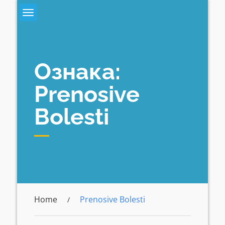
Skip
to
content
Ознака:
Prenosive
Bolesti
Home
Prenosive Bolesti