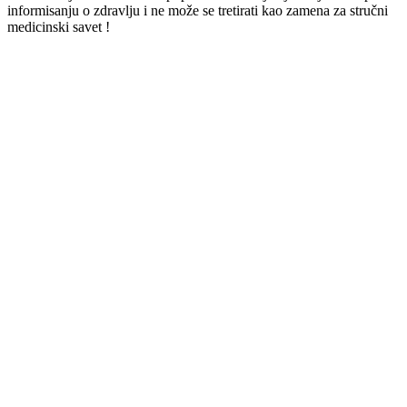
informisanju o zdravlju i ne može se tretirati kao zamena za stručni
medicinski savet !