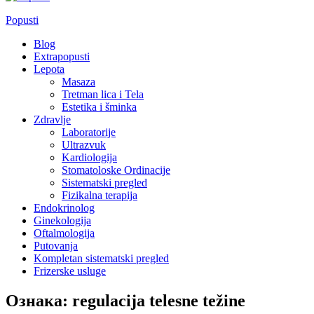
Popusti
Blog
Extrapopusti
Lepota
Masaza
Tretman lica i Tela
Estetika i šminka
Zdravlje
Laboratorije
Ultrazvuk
Kardiologija
Stomatoloske Ordinacije
Sistematski pregled
Fizikalna terapija
Endokrinolog
Ginekologija
Oftalmologija
Putovanja
Kompletan sistematski pregled
Frizerske usluge
Ознака:
regulacija telesne težine