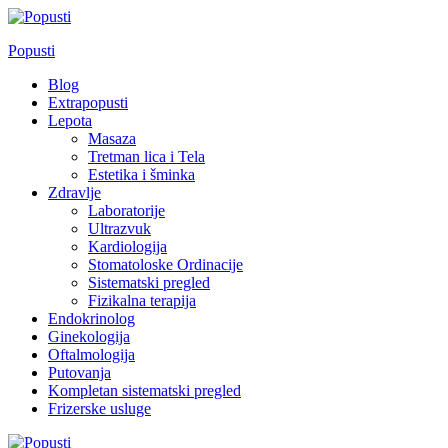
Skip
to
Popusti
content
Blog
Extrapopusti
Lepota
Masaza
Tretman lica i Tela
Estetika i šminka
Zdravlje
Laboratorije
Ultrazvuk
Kardiologija
Stomatoloske Ordinacije
Sistematski pregled
Fizikalna terapija
Endokrinolog
Ginekologija
Oftalmologija
Putovanja
Kompletan sistematski pregled
Frizerske usluge