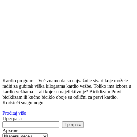
Kardio program – Već znamo da su najvažnije stvari koje možete
raditi za gubitak viška kilograma kardio vežbe. Toliko ima izbora u
kardio vežbama….ali koje su najefektivnije? Biciklizam Pravi
biciklizam ili kućno biciklo oboje su odlični za pravi kardio.
Koristeći snagu nogu…
Pročitaj više
Претрага
Претрага
Архиве