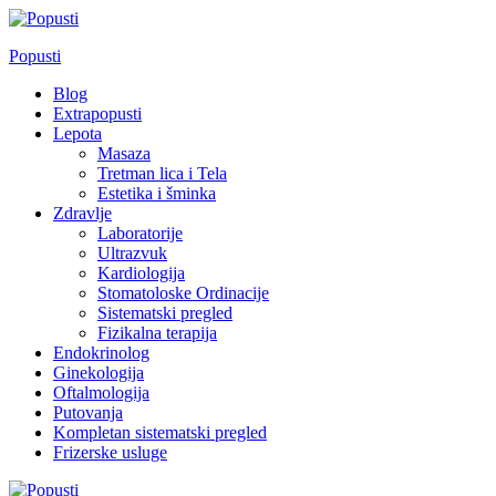
Skip
to
Popusti
content
Blog
Extrapopusti
Lepota
Masaza
Tretman lica i Tela
Estetika i šminka
Zdravlje
Laboratorije
Ultrazvuk
Kardiologija
Stomatoloske Ordinacije
Sistematski pregled
Fizikalna terapija
Endokrinolog
Ginekologija
Oftalmologija
Putovanja
Kompletan sistematski pregled
Frizerske usluge