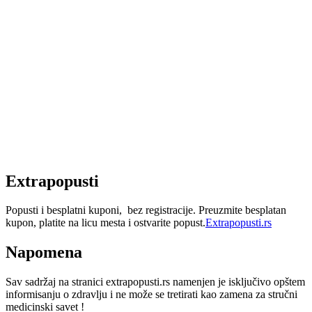
Extrapopusti
Popusti i besplatni kuponi, bez registracije. Preuzmite besplatan
kupon, platite na licu mesta i ostvarite popust.
Extrapopusti.rs
Napomena
Sav sadržaj na stranici extrapopusti.rs namenjen je isključivo opštem
informisanju o zdravlju i ne može se tretirati kao zamena za stručni
medicinski savet !