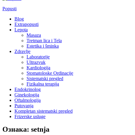
Popusti
Blog
Extrapopusti
Lepota
Masaza
Tretman lica i Tela
Estetika i šminka
Zdravlje
Laboratorije
Ultrazvuk
Kardiologija
Stomatoloske Ordinacije
Sistematski pregled
Fizikalna terapija
Endokrinolog
Ginekologija
Oftalmologija
Putovanja
Kompletan sistematski pregled
Frizerske usluge
Ознака:
setnja