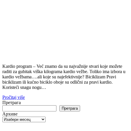
Kardio program – Već znamo da su najvažnije stvari koje možete
raditi za gubitak viška kilograma kardio vežbe. Toliko ima izbora u
kardio vežbama….ali koje su najefektivnije? Biciklizam Pravi
biciklizam ili kućno biciklo oboje su odlični za pravi kardio.
Koristeći snagu nogu…
Pročitaj više
Претрага
Претрага
Архиве