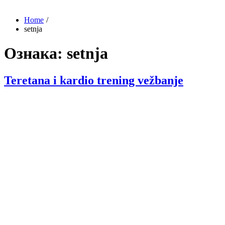
Home
setnja
Ознака:
setnja
Teretana i kardio trening vežbanje