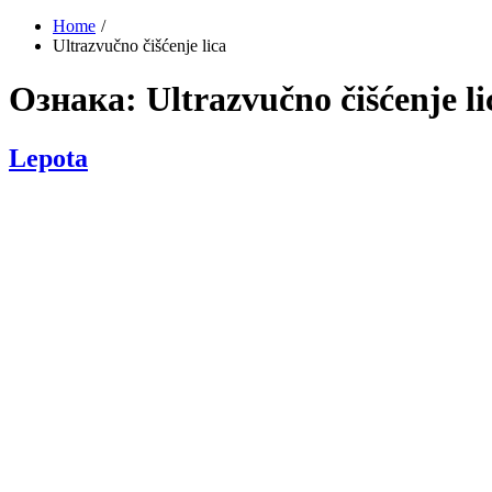
Home
Ultrazvučno čišćenje lica
Ознака:
Ultrazvučno čišćenje li
Lepota