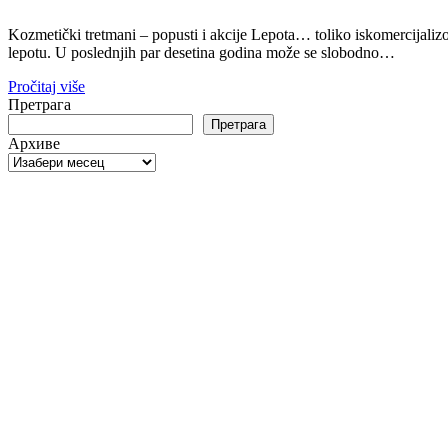
Kozmetički tretmani – popusti i akcije Lepota… toliko iskomercijaliz
lepotu. U poslednjih par desetina godina može se slobodno…
Pročitaj više
Претрага
Претрага
Архиве