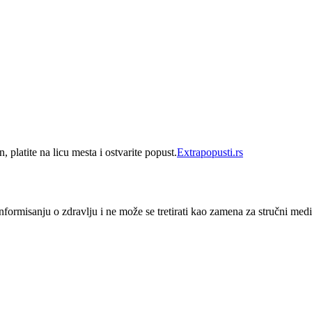
 platite na licu mesta i ostvarite popust.
Extrapopusti.rs
nformisanju o zdravlju i ne može se tretirati kao zamena za stručni medi