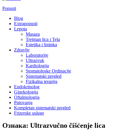
Popusti
Blog
Extrapopusti
Lepota
Masaza
Tretman lica i Tela
Estetika i šminka
Zdravlje
Laboratorije
Ultrazvuk
Kardiologija
Stomatoloske Ordinacije
Sistematski pregled
Fizikalna terapija
Endokrinolog
Ginekologija
Oftalmologija
Putovanja
Kompletan sistematski pregled
Frizerske usluge
Ознака:
Ultrazvučno čišćenje lica