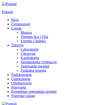
Skip
to
Popusti
content
Blog
Extrapopusti
Lepota
Masaza
Tretman lica i Tela
Estetika i šminka
Zdravlje
Laboratorije
Ultrazvuk
Kardiologija
Stomatoloske Ordinacije
Sistematski pregled
Fizikalna terapija
Endokrinolog
Ginekologija
Oftalmologija
Putovanja
Kompletan sistematski pregled
Frizerske usluge