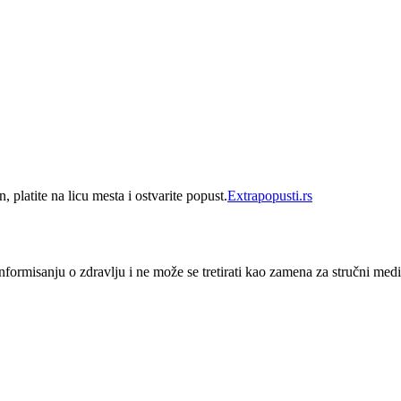
 platite na licu mesta i ostvarite popust.
Extrapopusti.rs
nformisanju o zdravlju i ne može se tretirati kao zamena za stručni medi