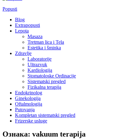
Popusti
Blog
Extrapopusti
Lepota
Masaza
Tretman lica i Tela
Estetika i šminka
Zdravlje
Laboratorije
Ultrazvuk
Kardiologija
Stomatoloske Ordinacije
Sistematski pregled
Fizikalna terapija
Endokrinolog
Ginekologija
Oftalmologija
Putovanja
Kompletan sistematski pregled
Frizerske usluge
Ознака:
vakuum terapija