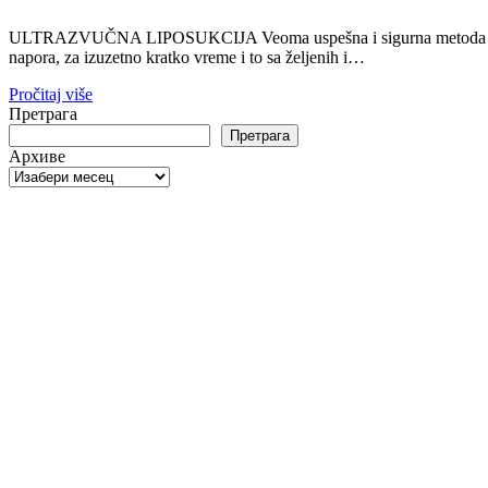
ULTRAZVUČNA LIPOSUKCIJA Veoma uspešna i sigurna metoda u borbi pr
napora, za izuzetno kratko vreme i to sa željenih i…
Pročitaj više
Претрага
Претрага
Архиве