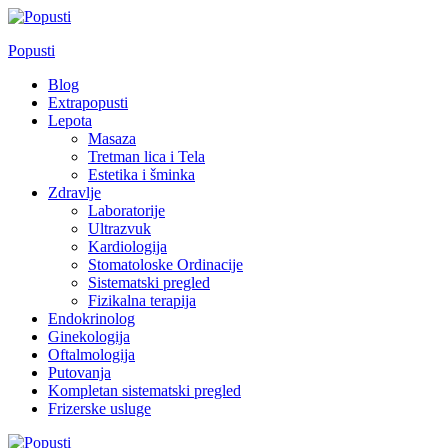
Skip
to
Popusti
content
Blog
Extrapopusti
Lepota
Masaza
Tretman lica i Tela
Estetika i šminka
Zdravlje
Laboratorije
Ultrazvuk
Kardiologija
Stomatoloske Ordinacije
Sistematski pregled
Fizikalna terapija
Endokrinolog
Ginekologija
Oftalmologija
Putovanja
Kompletan sistematski pregled
Frizerske usluge