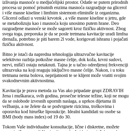
izlivanja masnoće u medjućelijski prostor. Odatle se putem prirodnih
procesa uz pomoć prisutnih enzima masnoća razgradjuje na glicerol
i više masne kiseline i limfnim sistemom eliminiše iz organizma.
Glicerol odlazi u venski krvotok , a više masne kiseline u jetru, gde
se metabolizuju kao i masnoća koju unosimo putem hrane. Deo
razgradjene masnoće se može sagoreti kroz fizičku aktivnost. Zbog
svega toga, preporuka je da se posle tretmana kavitacije uradi limfna
drenaža, potrebno je piti barem 2l vode, korigovati ishranu i pojačati
fizičku aktivnost.
Bitno je istaći da napredna tehnologija ultrazvučne kavitacije
selektivno razbija potkožne masne ćelije, dok koža, krvni sudovi,
nervi, mišići ostaju netaknuti. Tajna je u tačno odredjenoj frekvenciji
ultrazvuka na koji reaguju isključivo masne ćelije. Nakon, i u toku
tretmana nema bolova, neprijatnosti te se klijent može vratiti svojim
svakodnevnim aktivnostima.
Kavitacija je prava metoda za Vas ako pripadate grupi ZDRAVIH
žena i muškaraca, svih godina, prosečne telesne težine, koji ne mogu
da se oslobode izvesnih upornih naslaga, a uprkos dijetama ili
vežbanju, a ne želete da se podvrgnete rizicima, troškovima i
oporavku kod hirurške liposukcije. Idealni kandidati su osobe sa
BMI (body mass index) od 19 do 30.
Tokom Vaše individualne konsultacije, lične i diskretne, možete