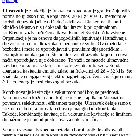
epilacije
Ultrazvuk
je zvuk čija je frekvenca iznad gornje granice čujnosti za
normalno ljudsko uho, a koja iznosi 20 kHz i više.
U medicini se
koristi ultrazvuk jačine od 2 do 18 MHz-a. Eksperimenti kao i
kliničko iskustvo nisu dokazali da ultrazvuk pri optimalnom
korišćenju izaziva oštećenja tkiva. Komitet Svetske Zdravstvene
Organizacije je na osnovu dugogodišnjih ispitivanja i istraživanja
dozvolio primenu ultrazvuka u medicinske svrhe. Ova metoda je
bezbedna i može se upotrebljavati u pravilnim dijagnostičkim i
terapijskim indikacijama. Štetno dejstvo ultrazvuka koji se na ovaj
način upotrebljava nije dokazano.
To važi i za metode ultrazvučne
kavitacije u kojima se koristi niskofrekventni ultrazvuk. S
onda
aparata za kavitaciju emituje talase na frekvenci od 28 – 32 kHz, što
znači da je energija ovog elektromagnetnog zračenja značajno manja
čak i od energije medicinskog ultrazvuka.
Kombinovanje kavitacije s vakuumom nudi brojne prednosti.
Vakuum stvara kožni nabor koji se utisne u aplikator što znatno
povećava selektivnost i efikasnost terapije. Ultrazvuk deluje samo u
kožnom naboru, a pritisak na tkivo je nadgledan i konstantan.
Takođe, kombinacija kavitacije ili vakuumske kavitacije sa limfnom
drenažom je jedan od preduslova za efikasan učinak.
Veoma uspesna i bezbedna metoda u borbi protiv lokalizovanih
masnih naslaga i celulita koja je sa razlogom veliki hit u svetu kao i