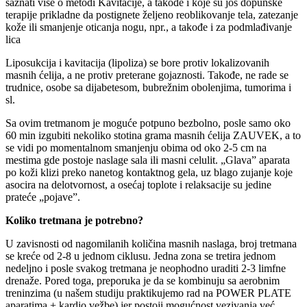
saznati više o metodi Kavitacije, a takođe i koje su još dopunske
terapije prikladne da postignete željeno reoblikovanje tela, zatezanje
kože ili smanjenje oticanja nogu, npr., a takođe i za podmlađivanje
lica
Liposukcija i kavitacija (lipoliza) se bore protiv lokalizovanih
masnih ćelija, a ne protiv preterane gojaznosti. Takođe, ne rade se
trudnice, osobe sa dijabetesom, bubrežnim obolenjima, tumorima i
sl.
Sa ovim tretmanom je moguće potpuno bezbolno, posle samo oko
60 min izgubiti nekoliko stotina grama masnih ćelija ZAUVEK, a to
se vidi po momentalnom smanjenju obima od oko 2-5 cm na
mestima gde postoje naslage sala ili masni celulit. „Glava” aparata
po koži klizi preko nanetog kontaktnog gela, uz blago zujanje koje
asocira na delotvornost, a osećaj toplote i relaksacije su jedine
prateće „pojave”.
Koliko tretmana je potrebno?
U zavisnosti od nagomilanih količina masnih naslaga, broj tretmana
se kreće od 2-8 u jednom ciklusu. Jedna zona se tretira jednom
nedeljno i posle svakog tretmana je neophodno uraditi 2-3 limfne
drenaže. Pored toga, preporuka je da se kombinuju sa aerobnim
treninzima (u našem studiju praktikujemo rad na POWER PLATE
aparatima + kardio vežbe) jer postoji mogućnost vezivanja već