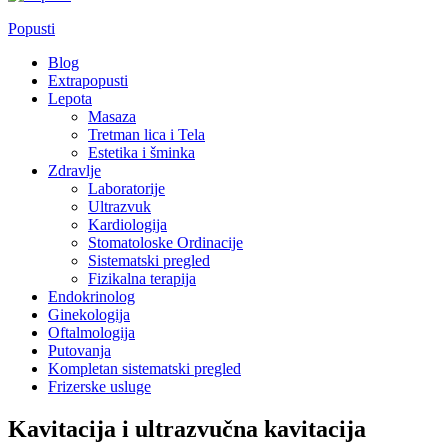
Popusti
Blog
Extrapopusti
Lepota
Masaza
Tretman lica i Tela
Estetika i šminka
Zdravlje
Laboratorije
Ultrazvuk
Kardiologija
Stomatoloske Ordinacije
Sistematski pregled
Fizikalna terapija
Endokrinolog
Ginekologija
Oftalmologija
Putovanja
Kompletan sistematski pregled
Frizerske usluge
Kavitacija i ultrazvučna kavitacija