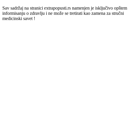
Sav sadržaj na stranici extrapopusti.rs namenjen je isključivo opštem
informisanju o zdravlju i ne može se tretirati kao zamena za stručni
medicinski savet !