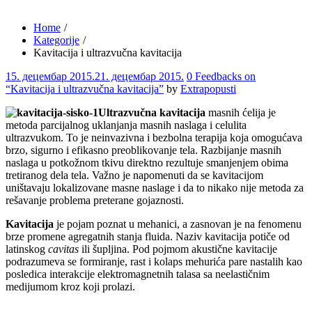
Home
Kategorije
Kavitacija i ultrazvučna kavitacija
Comments
15. децембар 2015.
21. децембар 2015.
0 Feedbacks on
“Kavitacija i ultrazvučna kavitacija”
by
Extrapopusti
Ultrazvučna kavitacija
masnih ćelija je
metoda parcijalnog uklanjanja masnih naslaga i celulita
ultrazvukom. To je neinvazivna i bezbolna terapija koja omogućava
brzo, sigurno i efikasno preoblikovanje tela. Razbijanje masnih
naslaga u potkožnom tkivu direktno rezultuje smanjenjem obima
tretiranog dela tela.
Važno je napomenuti da se kavitacijom
uništavaju lokalizovane masne naslage i da to nikako nije metoda za
rešavanje problema preterane gojaznosti.
Kavitacija
je pojam poznat u mehanici, a zasnovan je na fenomenu
brze promene agregatnih stanja fluida. Naziv kavitacija potiče od
latinskog
cavitas
ili šupljina. Pod pojmom akustične kavitacije
podrazumeva se formiranje, rast i kolaps mehurića pare nastalih kao
posledica interakcije elektromagnetnih talasa sa neelastičnim
medijumom kroz koji prolazi.