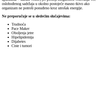
oslobođenog sadržaja u okolno postojeće masno tkivo ako
organizam ne potroši ponuđeno kroz utrošak energije.
Ne preporučuje se u sledećim slučajevima:
Trudnoća
Pace Maker
Oboljenja jetre
Hipelipidemija
Dijabetes
Ciste i tumori