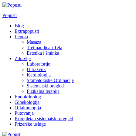
Skip
to
Popusti
content
Blog
Extrapopusti
Lepota
Masaza
Tretman lica i Tela
Estetika i šminka
Zdravlje
Laboratorije
Ultrazvuk
Kardiologija
Stomatoloske Ordinacije
Sistematski pregled
Fizikalna terapija
Endokrinolog
Ginekologija
Oftalmologija
Putovanja
Kompletan sistematski pregled
Frizerske usluge