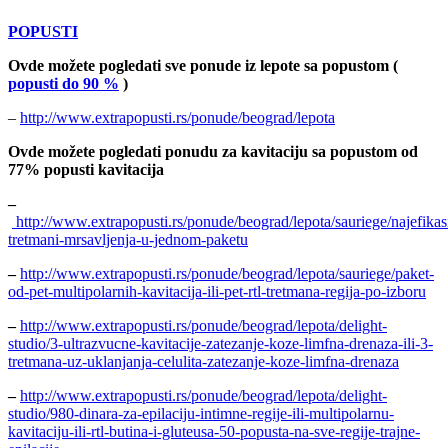
POPUSTI
Ovde možete pogledati sve ponude iz lepote sa popustom (
popusti do 90 %
)
–
http://www.extrapopusti.rs/ponude/beograd/lepota
Ovde možete pogledati ponudu za kavitaciju sa popustom od
77% popusti kavitacija
–
http://www.extrapopusti.rs/ponude/beograd/lepota/sauriege/najefikasn
tretmani-mrsavljenja-u-jednom-paketu
–
http://www.extrapopusti.rs/ponude/beograd/lepota/sauriege/paket-
od-pet-multipolarnih-kavitacija-ili-pet-rtl-tretmana-regija-po-izboru
–
http://www.extrapopusti.rs/ponude/beograd/lepota/delight-
studio/3-ultrazvucne-kavitacije-zatezanje-koze-limfna-drenaza-ili-3-
tretmana-uz-uklanjanja-celulita-zatezanje-koze-limfna-drenaza
–
http://www.extrapopusti.rs/ponude/beograd/lepota/delight-
studio/980-dinara-za-epilaciju-intimne-regije-ili-multipolarnu-
kavitaciju-ili-rtl-butina-i-gluteusa-50-popusta-na-sve-regije-trajne-