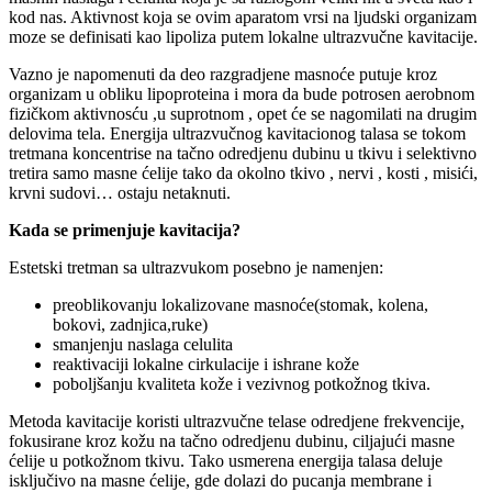
kod nas. Aktivnost koja se ovim aparatom vrsi na ljudski organizam
moze se definisati kao lipoliza putem lokalne ultrazvučne kavitacije.
Vazno je napomenuti da deo razgradjene masnoće putuje kroz
organizam u obliku lipoproteina i mora da bude potrosen aerobnom
fizičkom aktivnosću ,u suprotnom , opet će se nagomilati na drugim
delovima tela. Energija ultrazvučnog kavitacionog talasa se tokom
tretmana koncentrise na tačno odredjenu dubinu u tkivu i selektivno
tretira samo masne ćelije tako da okolno tkivo , nervi , kosti , misići,
krvni sudovi… ostaju netaknuti.
Kada se primenjuje kavitacija?
Estetski tretman sa ultrazvukom posebno je namenjen:
preoblikovanju lokalizovane masnoće(stomak, kolena,
bokovi, zadnjica,ruke)
smanjenju naslaga celulita
reaktivaciji lokalne cirkulacije i ishrane kože
poboljšanju kvaliteta kože i vezivnog potkožnog tkiva.
Metoda kavitacije koristi ultrazvučne telase odredjene frekvencije,
fokusirane kroz kožu na tačno odredjenu dubinu, ciljajući masne
ćelije u potkožnom tkivu. Tako usmerena energija talasa deluje
isključivo na masne ćelije, gde dolazi do pucanja membrane i