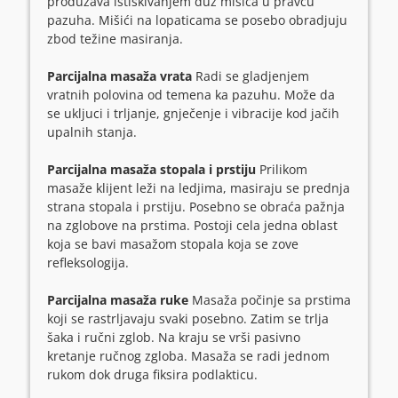
produžava istiskivanjem duž mišića u pravcu
pazuha. Mišići na lopaticama se posebo obradjuju
zbod težine masiranja.
Parcijalna masaža vrata
Radi se gladjenjem
vratnih polovina od temena ka pazuhu. Može da
se ukljuci i trljanje, gnječenje i vibracije kod jačih
upalnih stanja.
Parcijalna masaža stopala i prstiju
Prilikom
masaže klijent leži na ledjima, masiraju se prednja
strana stopala i prstiju. Posebno se obraća pažnja
na zglobove na prstima. Postoji cela jedna oblast
koja se bavi masažom stopala koja se zove
refleksologija.
Parcijalna masaža ruke
Masaža počinje sa prstima
koji se rastrljavaju svaki posebno. Zatim se trlja
šaka i ručni zglob. Na kraju se vrši pasivno
kretanje ručnog zgloba. Masaža se radi jednom
rukom dok druga fiksira podlakticu.