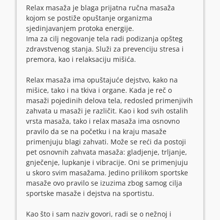
Relax masaža je blaga prijatna ručna masaža
kojom se postiže opuštanje organizma
sjedinjavanjem protoka energije.
Ima za cilj negovanje tela radi podizanja opšteg
zdravstvenog stanja. Služi za prevenciju stresa i
premora, kao i relaksaciju mišića.
Relax masaža ima opuštajuće dejstvo, kako na
mišice, tako i na tkiva i organe. Kada je reč o
masaži pojedinih delova tela, redosled primenjivih
zahvata u masaži je različit. Kao i kod svih ostalih
vrsta masaža, tako i relax masaža ima osnovno
pravilo da se na početku i na kraju masaže
primenjuju blagi zahvati. Može se reći da postoji
pet osnovnih zahvata masaža: gladjenje, trljanje,
gnječenje, lupkanje i vibracije. Oni se primenjuju
u skoro svim masažama. Jedino prilikom sportske
masaže ovo pravilo se izuzima zbog samog cilja
sportske masaže i dejstva na sportistu.
Kao što i sam naziv govori, radi se o nežnoj i