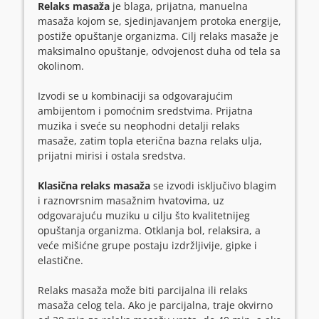
Relaks masaža
je blaga, prijatna, manuelna
masaža kojom se, sjedinjavanjem
protoka energije,
postiže opuštanje organizma. Cilj relaks masaže je
maksimalno
opuštanje, odvojenost duha od tela sa
okolinom.
Izvodi se u kombinaciji sa odgovarajućim
ambijentom i pomoćnim sredstvima. Prijatna
muzika i sveće su neophodni detalji relaks
masaže, zatim topla eterična bazna relaks ulja,
prijatni mirisi i ostala sredstva.
Klasična relaks masaža
se izvodi isključivo blagim
i raznovrsnim masažnim hvatovima, uz
odgovarajuću muziku u cilju što kvalitetnijeg
opuštanja organizma. Otklanja bol, relaksira, a
veće mišićne grupe postaju izdržljivije, gipke i
elastične.
Relaks masaža može biti parcijalna ili relaks
masaža celog tela. Ako je parcijalna, traje okvirno