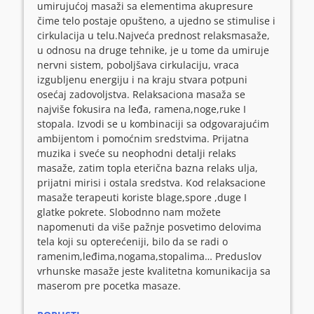
umirujućoj masaži sa elementima akupresure
čime telo postaje opušteno, a ujedno se stimulise i
cirkulacija u telu.
Najveća prednost
relaks
masaže
,
u odnosu na druge tehnike, je u tome da umiruje
nervni sistem, poboljšava cirkulaciju, vraca
izgubljenu energiju i na kraju stvara potpuni
osećaj zadovoljstva. Relaksaciona masaža se
najviše fokusira na leđa, ramena,noge,ruke I
stopala. Izvodi se u kombinaciji sa odgovarajućim
ambijentom i pomoćnim sredstvima
. Prijatna
muzika i sveće su neophodni detalji relaks
masaže, zatim topla eterična bazna relaks ulja,
prijatni mirisi i ostala sredstva. Kod relaksacione
masaže terapeuti koriste
blage,spore ,duge I
glatke pokrete
. Slobodnno nam možete
napomenuti da više pažnje posvetimo delovima
tela koji su opterećeniji, bilo da se radi o
ramenim,leđima,nogama,stopalima… Preduslov
vrhunske masaže jeste kvalitetna komunikacija sa
maserom pre pocetka masaze.