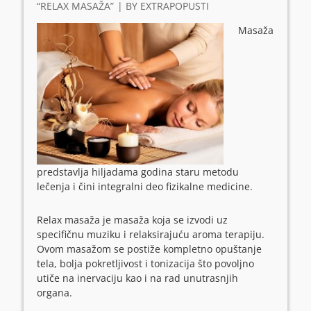
“RELAX MASAŽA”
BY
EXTRAPOPUSTI
Masaža
predstavlja hiljadama godina staru metodu
lečenja i čini integralni deo fizikalne medicine.
Relax masaža je masaža koja se izvodi uz
specifičnu muziku i relaksirajuću aroma terapiju.
Ovom masažom se postiže kompletno opuštanje
tela, bolja pokretljivost i tonizacija što povoljno
utiče na inervaciju kao i na rad unutrasnjih
organa.