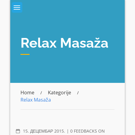
Skip
to
content
Relax Masaža
Home
Kategorije
Relax Masaža
COMMENTS
15. ДЕЦЕМБАР 2015.
0 FEEDBACKS ON