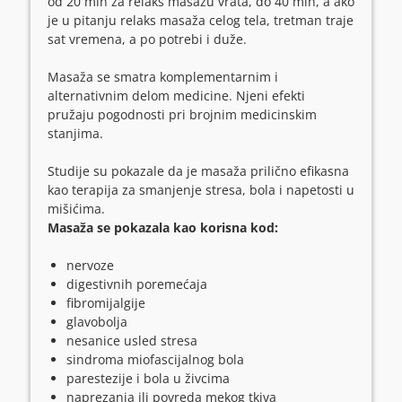
od 20 min za relaks masažu vrata, do 40 min, a ako
je u pitanju relaks masaža celog tela, tretman traje
sat vremena, a po potrebi i duže.
Masaža se smatra komplementarnim i
alternativnim delom medicine. Njeni efekti
pružaju pogodnosti pri brojnim medicinskim
stanjima.
Studije su pokazale da je masaža prilično efikasna
kao terapija za smanjenje stresa, bola i napetosti u
mišićima.
Masaža se pokazala kao korisna kod:
nervoze
digestivnih poremećaja
fibromijalgije
glavobolja
nesanice usled stresa
sindroma miofascijalnog bola
parestezije i bola u živcima
naprezanja ili povreda mekog tkiva