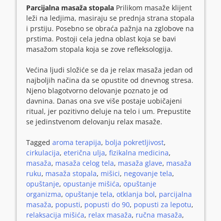
Parcijalna masaža stopala
Prilikom
masaže klijent
leži na ledjima, masiraju se prednja strana stopala
i prstiju. Posebno se obraća pažnja na zglobove na
prstima. Postoji cela jedna oblast koja se bavi
masažom stopala koja se zove refleksologija.
Većina ljudi složiće se da je relax masaža jedan od
najboljih načina da se opustite od dnevnog stresa.
Njeno blagotvorno delovanje poznato je od
davnina. Danas ona sve više postaje uobičajeni
ritual, jer pozitivno deluje na telo i um. Prepustite
se jedinstvenom delovanju relax masaže.
Tagged
aroma terapija
,
bolja pokretljivost
,
cirkulacija
,
eterična ulja
,
fizikalna medicina
,
masaža
,
masaža celog tela
,
masaža glave
,
masaža
ruku
,
masaža stopala
,
mišici
,
negovanje tela
,
opuštanje
,
opustanje mišića
,
opuštanje
organizma
,
opuštanje tela
,
otklanja bol
,
parcijalna
masaža
,
popusti
,
popusti do 90
,
popusti za lepotu
,
relaksacija mišića
,
relax masaža
,
ručna masaža
,