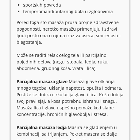
sportskih povreda
temporomandibularnog bola u zglobovima
Pored toga što masaža pruža brojne zdravstvene
pogodnosti, neretko masažu primenjuju i zdravi
ljudi pošto ona u njima izaziva osećaj smirenosti i
blagostanja.
Može se raditi relax celog tela ili parcijalno
pojedinih delova (nogu, stopala, ledja, ruku,
abdomena, grudnog koša, vrata i lica).
Parcijalna masaža glave
Masaža glave otklanja
mnogo tegoba, uklanja napetost, opušta i odmara.
Postiže se dobra cirkulacija glave i lica. Koža dobija
svoj pravi sjaj, a kosa potrebnu ishranu i snagu.
Masaža lica i glave uspešno pomaže kod slabe
koncentracije, hroničnih glavobolja i stresa.
Parcijalna masaža ledja
Masira se gladjenjem u
kombinaciji sa trljanjem. Pokret masera se dalje