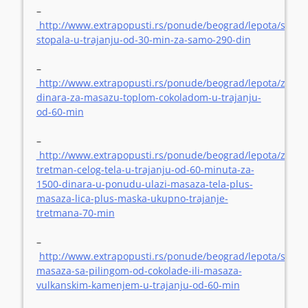
–
http://www.extrapopusti.rs/ponude/beograd/lepota/saurieg
stopala-u-trajanju-od-30-min-za-samo-290-din
–
http://www.extrapopusti.rs/ponude/beograd/lepota/znet/
dinara-za-masazu-toplom-cokoladom-u-trajanju-
od-60-min
–
http://www.extrapopusti.rs/ponude/beograd/lepota/znet/
tretman-celog-tela-u-trajanju-od-60-minuta-za-
1500-dinara-u-ponudu-ulazi-masaza-tela-plus-
masaza-lica-plus-maska-ukupno-trajanje-
tretmana-70-min
–
http://www.extrapopusti.rs/ponude/beograd/lepota/saurie
masaza-sa-pilingom-od-cokolade-ili-masaza-
vulkanskim-kamenjem-u-trajanju-od-60-min