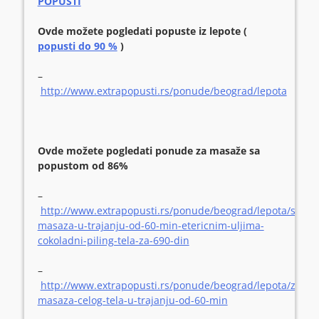
POPUSTI
Ovde možete pogledati popuste iz lepote (
popusti do 90 %
)
–
http://www.extrapopusti.rs/ponude/beograd/lepota
Ovde možete pogledati ponude za masaže sa
popustom od 86%
–
http://www.extrapopusti.rs/ponude/beograd/lepota/saurie
masaza-u-trajanju-od-60-min-etericnim-uljima-
cokoladni-piling-tela-za-690-din
–
http://www.extrapopusti.rs/ponude/beograd/lepota/znet/r
masaza-celog-tela-u-trajanju-od-60-min