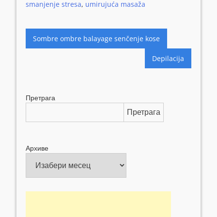
smanjenje stresa
,
umirujuća masaža
Кретање
Sombre ombre balayage senčenje kose
чланка
Depilacija
Претрага
Претрага
Архиве