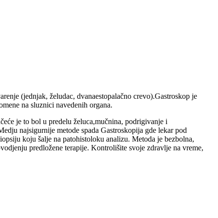
varenje (jednjak, želudac, dvanaestopalačno crevo).Gastroskop je
romene na sluznici navedenih organa.
Načeće je to bol u predelu želuca,mučnina, podrigivanje i
 Medju najsigurnije metode spada Gastroskopija gde lekar pod
opsiju koju šalje na patohistoloku analizu. Metoda je bezbolna,
odjenju predložene terapije. Kontrolišite svoje zdravlje na vreme,