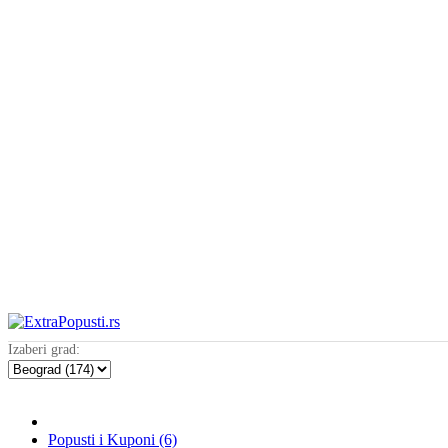
Izaberi grad:
Popusti i Kuponi (6)