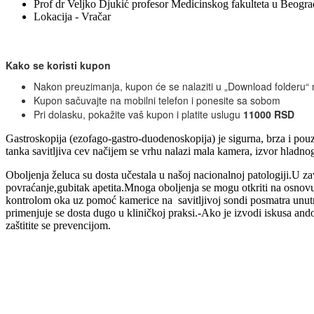
Prof dr Veljko Djukić profesor Medicinskog fakulteta u Beogr
Lokacija - Vračar
Kako se koristi kupon
Nakon preuzimanja, kupon će se nalaziti u „Download folderu“ 
Kupon sačuvajte na mobilni telefon i ponesite sa sobom
Pri dolasku, pokažite vaš kupon i platite uslugu
110
00 RSD
Gastroskopija (ezofago-gastro-duodenoskopija) je sigurna, brza i pouz
tanka savitljiva cev načijem se vrhu nalazi mala kamera, izvor hladn
Oboljenja želuca su dosta učestala u našoj nacionalnoj patologiji.U zav
povraćanje,gubitak apetita.Mnoga oboljenja se mogu otkriti na osnov
kontrolom oka uz pomoć kamerice na savitljivoj sondi posmatra unutraš
primenjuje se dosta dugo u kliničkoj praksi.-Ako je izvodi iskusa and
zaštitite se prevencijom.