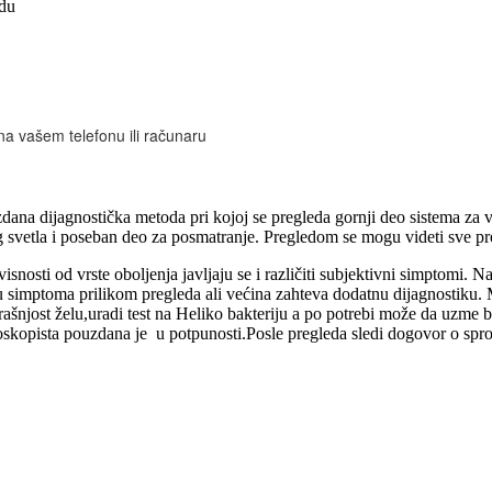
adu
na vašem telefonu ili računaru
dana dijagnostička metoda pri kojoj se pregleda gornji deo sistema za 
og svetla i poseban deo za posmatranje. Pregledom se mogu videti sve p
isnosti od vrste oboljenja javljaju se i različiti subjektivni simptomi. 
u simptoma prilikom pregleda ali većina zahteva dodatnu dijagnostiku.
njost želu,uradi test na Heliko bakteriju a po potrebi može da uzme bi
oskopista pouzdana je u potpunosti.Posle pregleda sledi dogovor o sprov