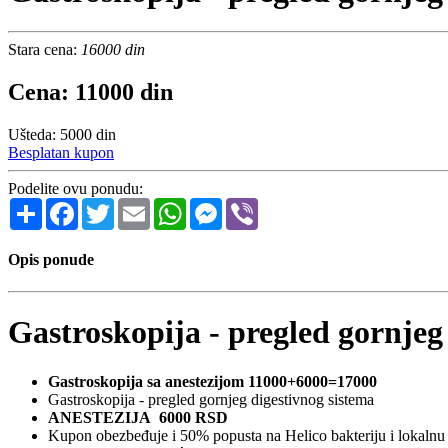
Stara cena:
16000 din
Cena: 11000 din
Ušteda: 5000 din
Besplatan kupon
Podelite ovu ponudu:
Share
Facebook
Twitter
Email
WhatsApp
Messenger
Viber
Opis ponude
Gastroskopija - pregled gornjeg
Gastroskopija sa anestezijom 11000+6000=17000
Gastroskopija - pregled gornjeg digestivnog sistema
ANESTEZIJA 6000 RSD
Kupon obezbeđuje i 50% popusta na Helico bakteriju i lokalnu 