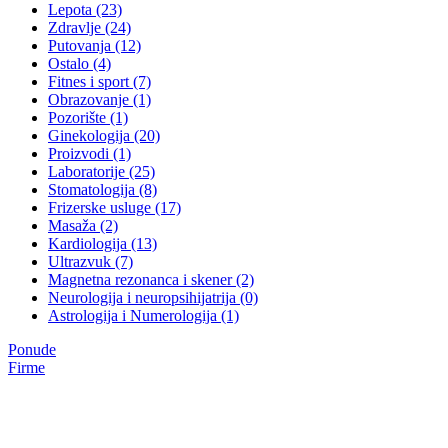
Lepota (23)
Zdravlje (24)
Putovanja (12)
Ostalo (4)
Fitnes i sport (7)
Obrazovanje (1)
Pozorište (1)
Ginekologija (20)
Proizvodi (1)
Laboratorije (25)
Stomatologija (8)
Frizerske usluge (17)
Masaža (2)
Kardiologija (13)
Ultrazvuk (7)
Magnetna rezonanca i skener (2)
Neurologija i neuropsihijatrija (0)
Astrologija i Numerologija (1)
Ponude
Firme