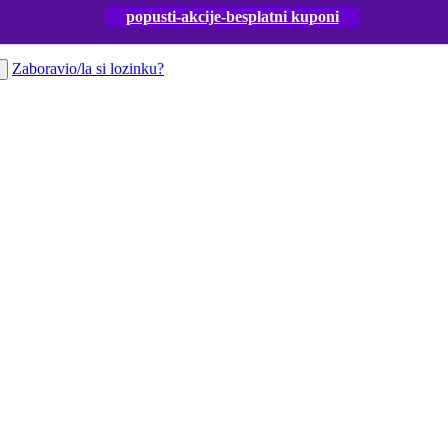
popusti-akcije-besplatni kuponi
Zaboravio/la si lozinku?