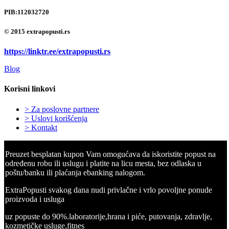
PIB:
112032720
© 2015 extrapopusti.rs
https://linktr.ee/extrapopusti.rs
Blog
Korisni linkovi
> Za poslovne partnere
> Uslovi korišćenja
> Kontakt
Preuzet besplatan kupon Vam omogućava da iskoristite popust na
određenu robu ili uslugu i platite na licu mesta, bez odlaska u
poštu/banku ili plaćanja ebanking nalogom.
ExtraPopusti svakog dana nudi privlačne i vrlo povoljne ponude
proizvoda i usluga
uz popuste do 90%.laboratorije,hrana i piće, putovanja, zdravlje,
kozmetičke usluge,fitnes