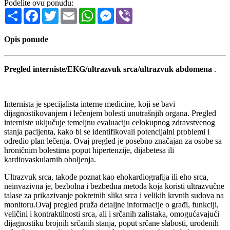
Podelite ovu ponudu:
Share
Facebook
Twitter
Email
WhatsApp
Messenger
Viber
Opis ponude
Pregled interniste/EKG/ultrazvuk srca/ultrazvuk abdomena
.
Internista je specijalista interne medicine, koji se bavi
dijagnostikovanjem i lečenjem bolesti unutrašnjih organa. Pregled
interniste uključuje temeljnu evaluaciju celokupnog zdravstvenog
stanja pacijenta, kako bi se identifikovali potencijalni problemi i
odredio plan lečenja. Ovaj pregled je posebno značajan za osobe sa
hroničnim bolestima poput hipertenzije, dijabetesa ili
kardiovaskularnih oboljenja.
Ultrazvuk srca, takođe poznat kao ehokardiografija ili eho srca,
neinvazivna je, bezbolna i bezbedna metoda koja koristi ultrazvučne
talase za prikazivanje pokretnih slika srca i velikih krvnih sudova na
monitoru.Ovaj pregled pruža detaljne informacije o građi, funkciji,
veličini i kontraktilnosti srca, ali i srčanih zalistaka, omogućavajući
dijagnostiku brojnih srčanih stanja, poput srčane slabosti, urođenih