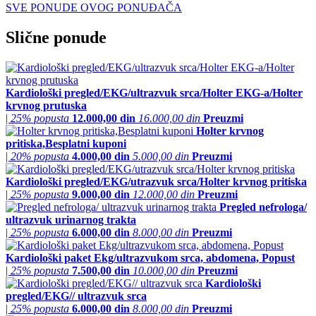
SVE PONUDE OVOG PONUĐAČA
Slične ponude
Kardiološki pregled/EKG/ultrazvuk srca/Holter EKG-a/Holter
krvnog prutuska
|
25% popusta
12.000,00 din
16.000,00 din
Preuzmi
Holter krvnog
pritiska,Besplatni kuponi
|
20% popusta
4.000,00 din
5.000,00 din
Preuzmi
Kardiološki pregled/EKG/utrazvuk srca/Holter krvnog pritiska
|
25% popusta
9.000,00 din
12.000,00 din
Preuzmi
Pregled nefrologa/
ultrazvuk urinarnog trakta
|
25% popusta
6.000,00 din
8.000,00 din
Preuzmi
Kardiološki paket Ekg/ultrazvukom srca, abdomena, Popust
|
25% popusta
7.500,00 din
10.000,00 din
Preuzmi
Kardiološki
pregled/EKG// ultrazvuk srca
|
25% popusta
6.000,00 din
8.000,00 din
Preuzmi