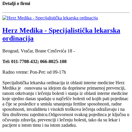
Detalji o firmi
Herz Medika - Specijalistička lekarska
ordinacija
Beograd, Vračar, Brane Crnčevića 18 -
Tel: 011-7708-432; 066-8025-108
Radno vreme: Pon-Pet: od 09-17h
Specijalistička lekarska ordinacija iz oblasti interne medicine Herz
Medika je osnovana sa idejom da doprinese primarnoj prevenciji,
ranom otkrivanju i lečenju bolesti i stanja iz oblasti interne medicine
koje ujedno danas spadaju u najčešće bolesti od kojih pati pojedinac
a čije se posledice u smislu smanjenja fertilne sposobnosti, radne
sposobnosti, invaliditeta i visokih troškova lečenja odražavaju i na
širu društvenu zajednicu.Odgovornost svakog pojedinca je ključna u
očuvanju zdravlja, prevenciji i lečenju bolesti, tako da su lekar i
pacijent u istom timu i na istom zadatku.