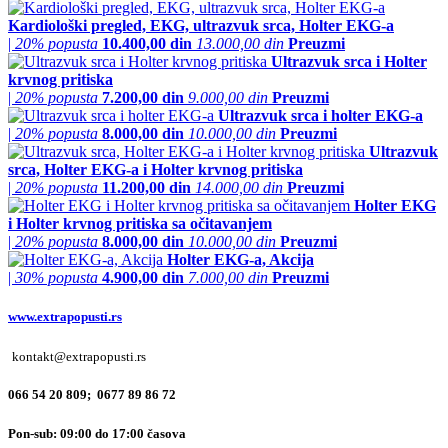
Kardiološki pregled, EKG, ultrazvuk srca, Holter EKG-a
|
20% popusta
10.400,00 din
13.000,00 din
Preuzmi
Ultrazvuk srca i Holter
krvnog pritiska
|
20% popusta
7.200,00 din
9.000,00 din
Preuzmi
Ultrazvuk srca i holter EKG-a
|
20% popusta
8.000,00 din
10.000,00 din
Preuzmi
Ultrazvuk
srca, Holter EKG-a i Holter krvnog pritiska
|
20% popusta
11.200,00 din
14.000,00 din
Preuzmi
Holter EKG
i Holter krvnog pritiska sa očitavanjem
|
20% popusta
8.000,00 din
10.000,00 din
Preuzmi
Holter EKG-a, Akcija
|
30% popusta
4.900,00 din
7.000,00 din
Preuzmi
www.extrapopusti.rs
kontakt@extrapopusti.rs
066 54 20 809; 0677 89 86 72
Pon-sub: 09:00 do 17:00 časova