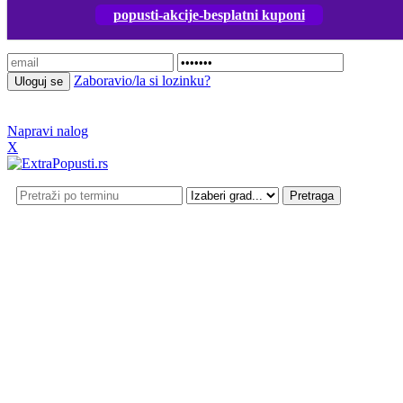
popusti-akcije-besplatni kuponi
Prijavi se
Zaboravio/la si lozinku?
Napravi nalog
X