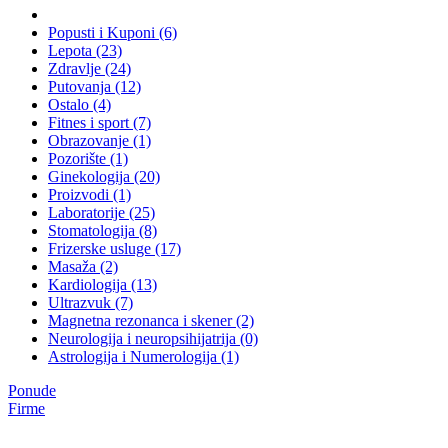
Popusti i Kuponi (6)
Lepota (23)
Zdravlje (24)
Putovanja (12)
Ostalo (4)
Fitnes i sport (7)
Obrazovanje (1)
Pozorište (1)
Ginekologija (20)
Proizvodi (1)
Laboratorije (25)
Stomatologija (8)
Frizerske usluge (17)
Masaža (2)
Kardiologija (13)
Ultrazvuk (7)
Magnetna rezonanca i skener (2)
Neurologija i neuropsihijatrija (0)
Astrologija i Numerologija (1)
Ponude
Firme