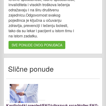
invaliditeta i visokih troškova lečenja
odražavaju i na širu društvenu
zajednicu.Odgovornost svakog
pojedinca je ključna u očuvanju
zdravlja, prevenciji i lečenju bolesti,
tako da su lekar i pacijent u istom timu i
na istom zadatku.
SVE PONUDE OVOG PONUĐAČA
Slične ponude
Kardiološki pregled/EKG/ultrazvuk srca/Holter EKG-