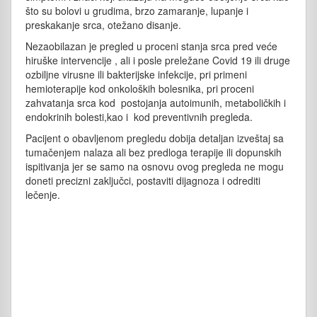
što su bolovi u grudima, brzo zamaranje, lupanje i
preskakanje srca, otežano disanje.
Nezaobilazan je pregled u proceni stanja srca pred veće
hiruške intervencije , ali i posle preležane Covid 19 ili druge
ozbiljne virusne ili bakterijske infekcije, pri primeni
hemioterapije kod onkoloških bolesnika, pri proceni
zahvatanja srca kod postojanja autoimunih, metaboličkih i
endokrinih bolesti,kao i kod preventivnih pregleda.
Pacijent o obavljenom pregledu dobija detaljan izveštaj sa
tumačenjem nalaza ali bez predloga terapije ili dopunskih
ispitivanja jer se samo na osnovu ovog pregleda ne mogu
doneti precizni zaključci, postaviti dijagnoza i odrediti
lečenje.