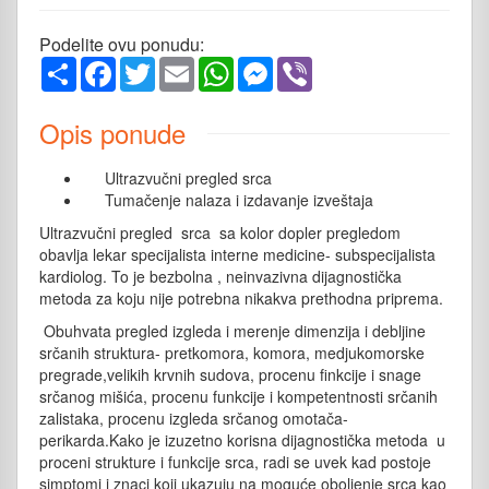
Podelite ovu ponudu:
Share
Facebook
Twitter
Email
WhatsApp
Messenger
Viber
Opis ponude
Ultrazvučni pregled srca
Tumačenje nalaza i izdavanje izveštaja
Ultrazvučni pregled srca sa kolor dopler pregledom
obavlja lekar specijalista interne medicine- subspecijalista
kardiolog. To je bezbolna , neinvazivna dijagnostička
metoda za koju nije potrebna nikakva prethodna priprema.
Obuhvata pregled izgleda i merenje dimenzija i debljine
srčanih struktura- pretkomora, komora, medjukomorske
pregrade,velikih krvnih sudova, procenu finkcije i snage
srčanog mišića, procenu funkcije i kompetentnosti srčanih
zalistaka, procenu izgleda srčanog omotača-
perikarda.Kako je izuzetno korisna dijagnostička metoda u
proceni strukture i funkcije srca, radi se uvek kad postoje
simptomi i znaci koji ukazuju na moguće oboljenje srca kao