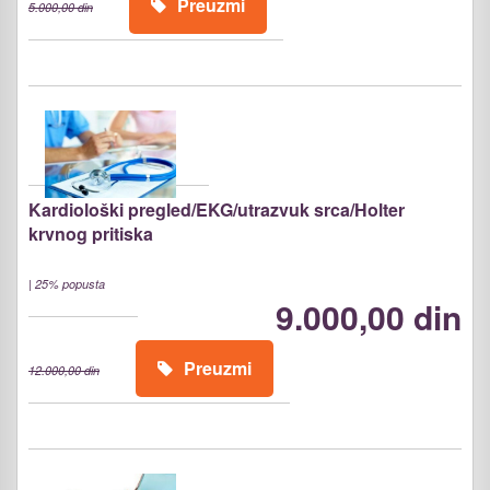
Preuzmi
5.000,00 din
Kardiološki pregled/EKG/utrazvuk srca/Holter
krvnog pritiska
|
25% popusta
9.000,00 din
Preuzmi
12.000,00 din