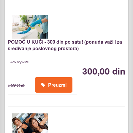
POMOĆ U KUĆI - 300 din po satu! (ponuda važi i za
sređivanje poslovnog prostora)
|
70% popusta
300,00 din
Preuzmi
1.000,00 din