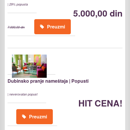
|
29% popusta
5.000,00 din
Preuzmi
7.000,00 din
Dubinsko pranje nameštaja | Popusti
|
neverovatan popust
HIT CENA!
Preuzmi