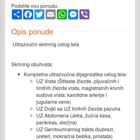
Podelite ovu ponudu:
Share
Facebook
Twitter
Email
WhatsApp
Messenger
Viber
Opis ponude
Ultrazvučni skrining celog tela
Skrining obuhvata:
Kompletna ultrazvučna dijagnostika celog tela:
UZ Vrata (Štitaste žlezde, pljuvačnih i
limfnih žlezda vrata, magistralnih krvnih
sudova vrata: karotidne arterije i
jugularne vene)
UZ Dojki sa UZ limfnih žlezda pazuha
UZ Abdomena (Jetra, žučna kesa,
pankreas, slezina)
UZ Genitourinarnog trakta (bubrezi,
ureteri, mokraćna bešika, prostata)