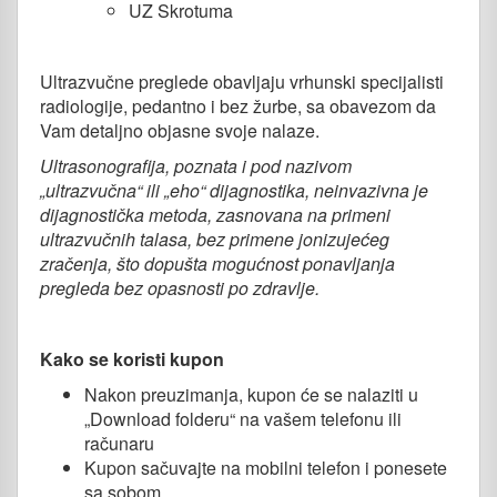
UZ Skrotuma
Ultrazvučne preglede obavljaju vrhunski specijalisti
radiologije, pedantno i bez žurbe, sa obavezom da
Vam detaljno objasne svoje nalaze.
Ultrasonografija, poznata i pod nazivom
„ultrazvučna“ ili „eho“ dijagnostika,
neinvazivna je
dijagnostička metoda, zasnovana na primeni
ultrazvučnih talasa, bez primene jonizujećeg
zračenja, što dopušta mogućnost ponavljanja
pregleda bez opasnosti po zdravlje
.
Kako se koristi kupon
Nakon preuzimanja, kupon će se nalaziti u
„Download folderu“ na vašem telefonu ili
računaru
Kupon sačuvajte na mobilni telefon i ponesete
sa sobom