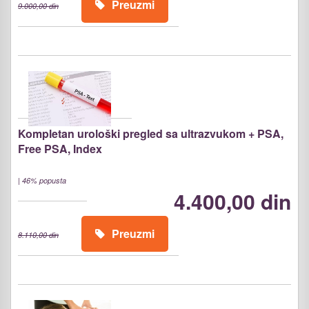
Preuzmi
9.000,00 din
Kompletan urološki pregled sa ultrazvukom + PSA,
Free PSA, Index
|
46% popusta
4.400,00 din
Preuzmi
8.110,00 din