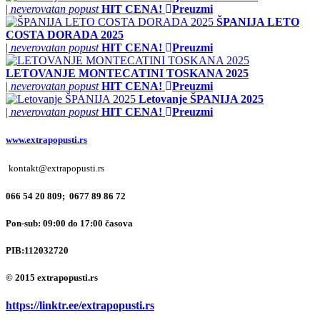
|
neverovatan popust
HIT CENA!
Preuzmi
ŠPANIJA LETO
COSTA DORADA 2025
|
neverovatan popust
HIT CENA!
Preuzmi
LETOVANJE MONTECATINI TOSKANA 2025
|
neverovatan popust
HIT CENA!
Preuzmi
Letovanje ŠPANIJA 2025
|
neverovatan popust
HIT CENA!
Preuzmi
www.extrapopusti.rs
kontakt@extrapopusti.rs
066 54 20 809; 0677 89 86 72
Pon-sub: 09:00 do 17:00 časova
PIB:
112032720
© 2015 extrapopusti.rs
https://linktr.ee/extrapopusti.rs