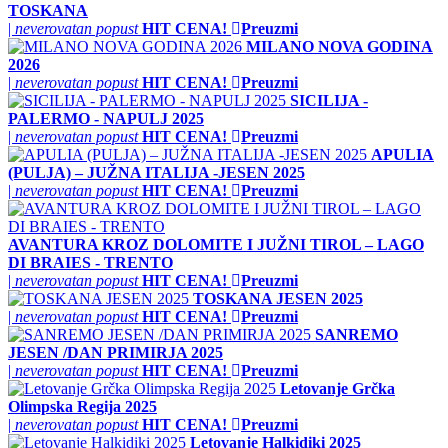
TOSKANA
|
neverovatan popust
HIT CENA!
Preuzmi
MILANO NOVA GODINA
2026
|
neverovatan popust
HIT CENA!
Preuzmi
SICILIJA -
PALERMO - NAPULJ 2025
|
neverovatan popust
HIT CENA!
Preuzmi
APULIA
(PULJA) – JUŽNA ITALIJA -JESEN 2025
|
neverovatan popust
HIT CENA!
Preuzmi
AVANTURA KROZ DOLOMITE I JUŽNI TIROL – LAGO
DI BRAIES - TRENTO
|
neverovatan popust
HIT CENA!
Preuzmi
TOSKANA JESEN 2025
|
neverovatan popust
HIT CENA!
Preuzmi
SANREMO
JESEN /DAN PRIMIRJA 2025
|
neverovatan popust
HIT CENA!
Preuzmi
Letovanje Grčka
Olimpska Regija 2025
|
neverovatan popust
HIT CENA!
Preuzmi
Letovanje Halkidiki 2025