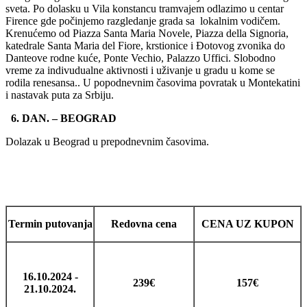
sveta. Po dolasku u Vila konstancu tramvajem odlazimo u centar
Firence gde počinjemo razgledanje grada sa lokalnim vodičem.
Krenućemo od Piazza Santa Maria Novele, Piazza della Signoria,
katedrale Santa Maria del Fiore, krstionice i Đotovog zvonika do
Danteove rodne kuće, Ponte Vechio, Palazzo Uffici. Slobodno
vreme za indivudualne aktivnosti i uživanje u gradu u kome se
rodila renesansa.. U popodnevnim časovima povratak u Montekatini
i nastavak puta za Srbiju.
6. DAN. – BEOGRAD
Dolazak u Beograd u prepodnevnim časovima.
Termin putovanja
Redovna cena
CENA UZ KUPON
16.10.2024 -
239€
157
€
21.10.2024.