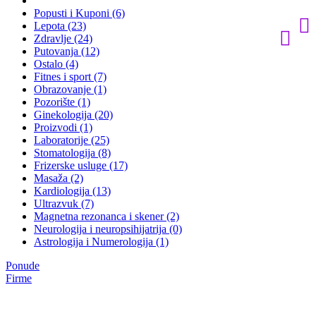
Popusti i Kuponi (6)
Lepota (23)
Zdravlje (24)
Putovanja (12)
Ostalo (4)
Fitnes i sport (7)
Obrazovanje (1)
Pozorište (1)
Ginekologija (20)
Proizvodi (1)
Laboratorije (25)
Stomatologija (8)
Frizerske usluge (17)
Masaža (2)
Kardiologija (13)
Ultrazvuk (7)
Magnetna rezonanca i skener (2)
Neurologija i neuropsihijatrija (0)
Astrologija i Numerologija (1)
Ponude
Firme