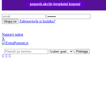
popusti-akcije-besplatni kuponi
Prijavi se
Zaboravio/la si lozinku?
Napravi nalog
X