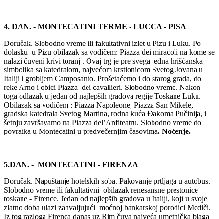
4. DAN. - MONTECATINI TERME - LUCCA - PISA
Doručak. Slobodno vreme ili fakultativni izlet u Pizu i Luku. Po
dolasku u Pizu obilazak sa vodičem: Piazza dei miracoli na kome se
nalazi čuveni krivi toranj . Ovaj trg je pre svega jedna hrišćanska
simbolika sa katedralom, najvećom krstionicom Svetog Jovana u
Italiji i grobljem Camposanto. Prošetaćemo i do starog grada, do
reke Arno i obici Piazza dei cavallieri. Slobodno vreme. Nakon
toga odlazak u jedan od najlepših gradova regije Toskane Luku.
Obilazak sa vodičem : Piazza Napoleone, Piazza San Mikele,
gradska katedrala Svetog Martina, rodna kuća Đakoma Pučinija, i
šetnju završavamo na Piazza del’Anfiteatru. Slobodno vreme do
povratka u Montecatini u predvečernjim časovima
. Noćenje.
5.DAN. - MONTECATINI -
FIRENZA
Doručak. Napuštanje hotelskih soba. Pakovanje prtljaga u autobus.
Slobodno vreme ili fakultativni obilazak renesansne prestonice
toskane - Firence. Jedan od najlepših gradova u Italiji, koji u svoje
zlatno doba ulazi zahvaljujući moćnoj bankarskoj porodici Mediči.
Iz tog razloga Firenca danas uz Rim čuva najveća umetnička blaga