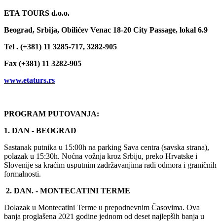
ETA TOURS d.o.o.
Beograd, Srbija, Obilićev Venac 18-20 City Passage, lokal 6.9
Tel . (+381) 11 3285-717, 3282-905
Fax (+381) 11 3282-905
www.etaturs.rs
PROGRAM PUTOVANJA:
1. DAN - BEOGRAD
Sastanak putnika u 15:00h na parking Sava centra (savska strana),
polazak u 15:30h. Noćna vožnja kroz Srbiju, preko Hrvatske i
Slovenije sa kraćim usputnim zadržavanjima radi odmora i graničnih
formalnosti.
2. DAN. - MONTECATINI TERME
Dolazak u Montecatini Terme u prepodnevnim Časovima. Ova
banja proglašena 2021 godine jednom od deset najlepših banja u