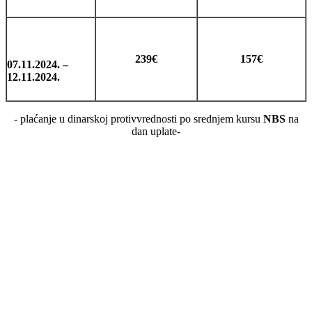
239€
157€
07.11.2024. –
12.11.2024.
- plaćanje u dinarskoj protivvrednosti po srednjem kursu
NBS
na
dan uplate-