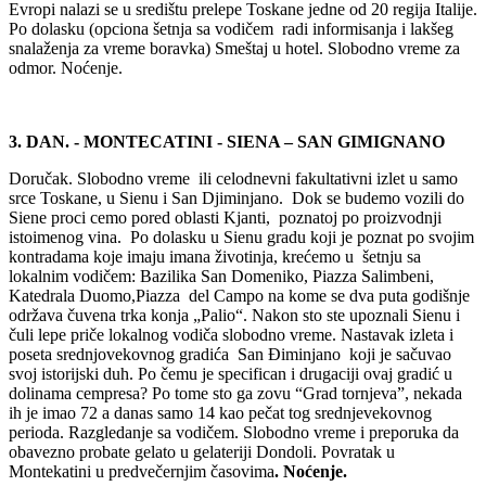
Evropi nalazi se u središtu prelepe Toskane jedne od 20 regija Italije.
Po dolasku (opciona šetnja sa vodičem radi informisanja i lakšeg
snalaženja za vreme boravka) Smeštaj u hotel. Slobodno vreme za
odmor. Noćenje.
3. DAN. -
MONTECATINI - SIENA – SAN GIMIGNANO
Doručak. Slobodno vreme ili celodnevni fakultativni izlet u samo
srce Toskane, u Sienu i San Djiminjano. Dok se budemo vozili do
Siene proci cemo pored oblasti Kjanti, poznatoj po proizvodnji
istoimenog vina. Po dolasku u Sienu gradu koji je poznat po svojim
kontradama koje imaju imana životinja, krećemo u šetnju sa
lokalnim vodičem: Bazilika San Domeniko, Piazza Salimbeni,
Katedrala Duomo,Piazza del Campo na kome se dva puta godišnje
održava čuvena trka konja „Palio“. Nakon sto ste upoznali Sienu i
čuli lepe priče lokalnog vodiča slobodno vreme. Nastavak izleta i
poseta srednjovekovnog gradića San Điminjano koji je sačuvao
svoj istorijski duh. Po čemu je specifican i drugaciji ovaj gradić u
dolinama cempresa? Po tome sto ga zovu “Grad tornjeva”, nekada
ih je imao 72 a danas samo 14 kao pečat tog srednjevekovnog
perioda. Razgledanje sa vodičem. Slobodno vreme i preporuka da
obavezno probate gelato u gelateriji Dondoli. Povratak u
Montekatini u predvečernjim časovima
.
Noćenje.