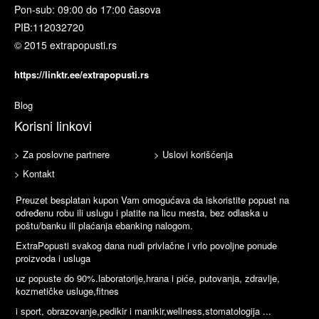
Pon-sub: 09:00 do 17:00 časova
PIB:
112032720
© 2015 extrapopusti.rs
https://linktr.ee/extrapopusti.rs
Blog
Korisni linkovi
> Za poslovne partnere
> Uslovi korišćenja
> Kontakt
Preuzet besplatan kupon Vam omogućava da iskoristite popust na
određenu robu ili uslugu i platite na licu mesta, bez odlaska u
poštu/banku ili plaćanja ebanking nalogom.
ExtraPopusti svakog dana nudi privlačne i vrlo povoljne ponude
proizvoda i usluga
uz popuste do 90%.laboratorije,hrana i piće, putovanja, zdravlje,
kozmetičke usluge,fitnes
i sport, obrazovanje,pedikir i manikir,wellness,stomatologija ...