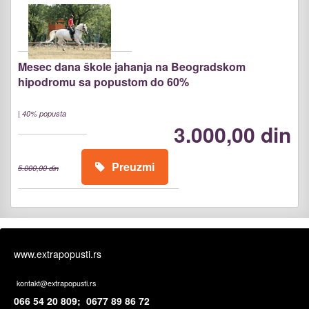
Mesec dana škole jahanja na Beogradskom
hipodromu sa popustom do 60%
|
40% popusta
3.000,00 din
Preuzmi
5.000,00 din
www.extrapopusti.rs
kontakt@extrapopusti.rs
066 54 20 809; 0677 89 86 72