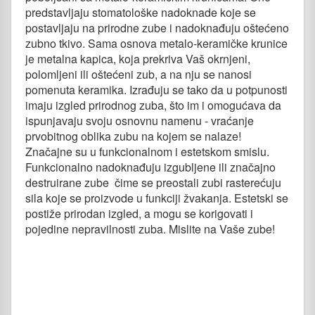
predstavljaju stomatološke nadoknade koje se
postavljaju na prirodne zube i nadoknađuju oštećeno
zubno tkivo. Sama osnova metalo-keramičke krunice
je metalna kapica, koja prekriva Vaš okrnjeni,
polomljeni ili oštećeni zub, a na nju se nanosi
pomenuta keramika. Izrađuju se tako da u potpunosti
imaju izgled prirodnog zuba, što im i omogućava da
ispunjavaju svoju osnovnu namenu - vraćanje
prvobitnog oblika zubu na kojem se nalaze!
Značajne su u funkcionalnom i estetskom smislu.
Funkcionalno nadoknađuju izgubljene ili značajno
destruirane zube čime se preostali zubi rasterećuju
sila koje se proizvode u funkciji žvakanja. Estetski se
postiže prirodan izgled, a mogu se korigovati i
pojedine nepravilnosti zuba. Mislite na Vaše zube!