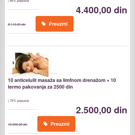
|
46% popusta
4.400,00 din
Preuzmi
8.110,00 din
10 anticelulit masaža sa limfnom drenažom + 10
termo pakovanja za 2500 din
|
75% popusta
2.500,00 din
Preuzmi
10.000,00 din