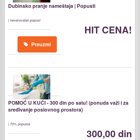
Dubinsko pranje nameštaja | Popusti
|
neverovatan popust
HIT CENA!
Preuzmi
POMOĆ U KUĆI - 300 din po satu! (ponuda važi i za
sređivanje poslovnog prostora)
|
70% popusta
300,00 din