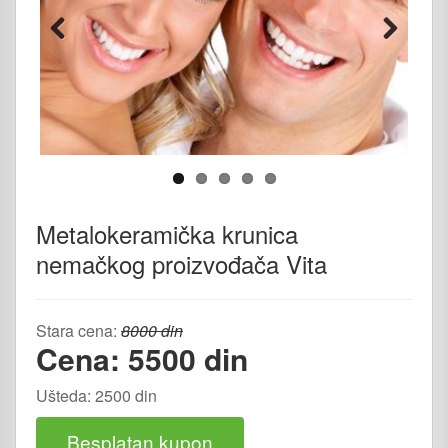
Previous
Next
Metalokeramička krunica
nemačkog proizvođača Vita
Stara cena:
8000 din
Cena: 5500 din
Ušteda: 2500 din
Besplatan kupon