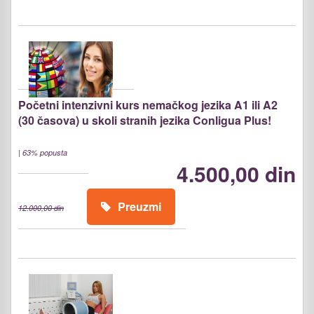
Početni intenzivni kurs nemačkog jezika A1 ili A2
(30 časova) u skoli stranih jezika Conligua Plus!
|
63% popusta
4.500,00 din
Preuzmi
12.000,00 din