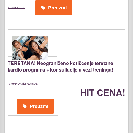
Preuzmi
1.000,00 din
TERETANA! Neograničeno korišćenje teretane i
kardio programa + konsultacije u vezi treninga!
|
neverovatan popust
HIT CENA!
Preuzmi