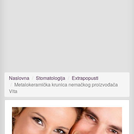
Naslovna
Stomatologija
Extrapopusti
Metalokeramička krunica nemačkog proizvođača
Vita