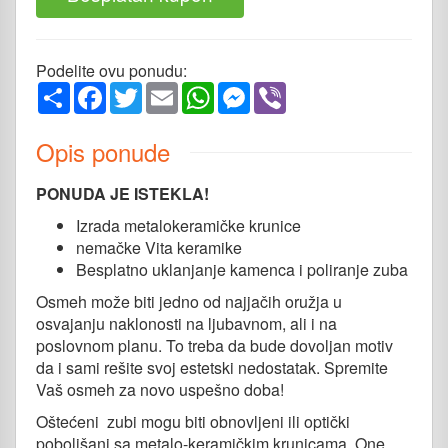
Podelite ovu ponudu:
Share
Facebook
Twitter
Email
WhatsApp
Messenger
Viber
Opis ponude
PONUDA JE ISTEKLA!
Izrada metalokeramičke krunice
nemačke Vita keramike
Besplatno uklanjanje kamenca i poliranje zuba
Osmeh može biti jedno od najjačih oružja u
osvajanju naklonosti na ljubavnom, ali i na
poslovnom planu. To treba da bude dovoljan motiv
da i sami rešite svoj estetski nedostatak. Spremite
Vaš osmeh za novo uspešno doba!
Oštećeni zubi mogu biti obnovljeni ili optički
poboljšani sa metalo-keramičkim krunicama. One