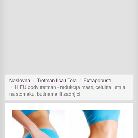
Naslovna
Tretman lica i Tela
Extrapopusti
HiFU body tretman - redukcija masti, celulita i strija
na stomaku, butinama ili zadnjici