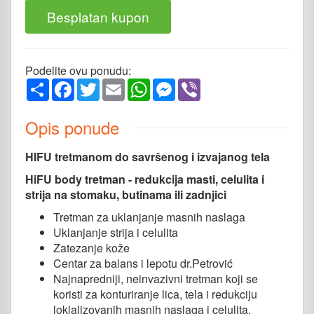
Besplatan kupon
Podelite ovu ponudu:
Share
Facebook
Twitter
Email
WhatsApp
Messenger
Viber
Opis ponude
HIFU tretmanom do savršenog i izvajanog tela
HiFU body tretman - redukcija masti, celulita i
strija na stomaku, butinama ili zadnjici
Tretman za uklanjanje masnih naslaga
Uklanjanje strija i celulita
Zatezanje kože
Centar za balans i lepotu dr.Petrović
Najnapredniji, neinvazivni tretman koji se
koristi za konturiranje lica, tela i redukciju
loklalizovanih masnih naslaga i celulita.