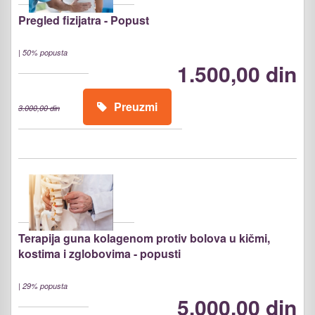
Pregled fizijatra - Popust
|
50% popusta
1.500,00 din
Preuzmi
3.000,00 din
Terapija guna kolagenom protiv bolova u kičmi,
kostima i zglobovima - popusti
|
29% popusta
5.000,00 din