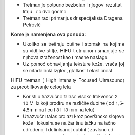
Tretman je potpuno bezbolan i njegovi rezultati
traju i do dve godine.
Tretman radi primarijus dr specijalista Dragana
Petrović
Kome je namenjena ova ponuda:
Ukoliko se tretiraju butine i stomak na kojima
su vidljive strije, HIFU tretmanom smanjuje se
njihova izraženost kao i masne naslage.
Uz pomoć obnavljanja teksture kože, vraća joj
se mladalački izgled, glatkost i elastičnost.
HIFU tretman ( High Intensity Focused Ultrasound)
za preoblikovanje celog tela
Koristi ultrazvučne talase visoke frekvence 2-
10 MHz koji prodiru na različite dubine ( od 1,5-
4,5mm na licu i 8 i 13 mm na telu).
Utrazvučni talas prolazi kroz površinske slojeve
kože i fokusira se na žarišnu tačku na tačno
određenoj i definisanoj dubini ( zavisno od