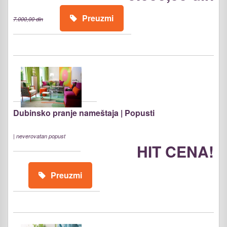
Preuzmi
7.000,00 din
Dubinsko pranje nameštaja | Popusti
|
neverovatan popust
HIT CENA!
Preuzmi