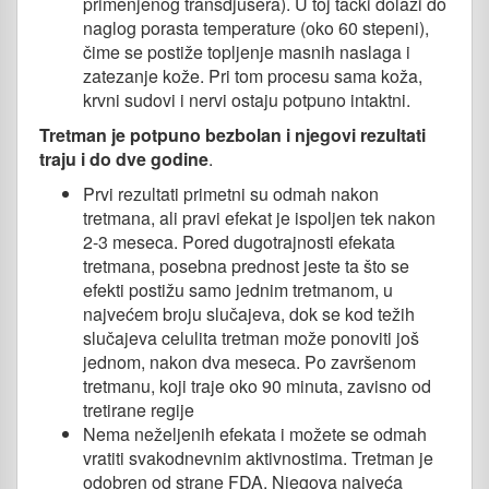
primenjenog transdjusera). U toj tački dolazi do
naglog porasta temperature (oko 60 stepeni),
čime se postiže topljenje masnih naslaga i
zatezanje kože. Pri tom procesu sama koža,
krvni sudovi i nervi ostaju potpuno intaktni.
Tretman je potpuno bezbolan i njegovi rezultati
traju i do dve godine
.
Prvi rezultati primetni su odmah nakon
tretmana, ali pravi efekat je ispoljen tek nakon
2-3 meseca. Pored dugotrajnosti efekata
tretmana, posebna prednost jeste ta što se
efekti postižu samo jednim tretmanom, u
najvećem broju slučajeva, dok se kod težih
slučajeva celulita tretman može ponoviti još
jednom, nakon dva meseca. Po završenom
tretmanu, koji traje oko 90 minuta, zavisno od
tretirane regije
Nema neželjenih efekata i možete se odmah
vratiti svakodnevnim aktivnostima. Tretman je
odobren od strane FDA. Njegova najveća