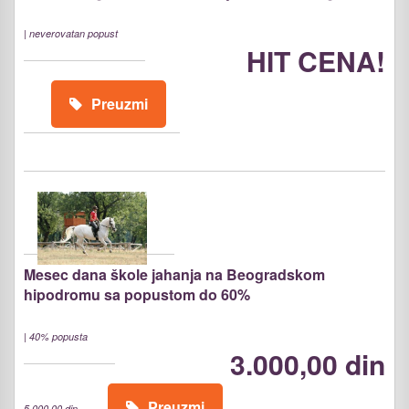
|
neverovatan popust
HIT CENA!
Preuzmi
Mesec dana škole jahanja na Beogradskom
hipodromu sa popustom do 60%
|
40% popusta
3.000,00 din
Preuzmi
5.000,00 din