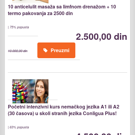
10 anticelulit masaža sa limfnom drenažom + 10
termo pakovanja za 2500 din
|
75% popusta
2.500,00 din
Preuzmi
10.000,00 din
Početni intenzivni kurs nemačkog jezika A1 ili A2
(30 časova) u skoli stranih jezika Conligua Plus!
|
63% popusta