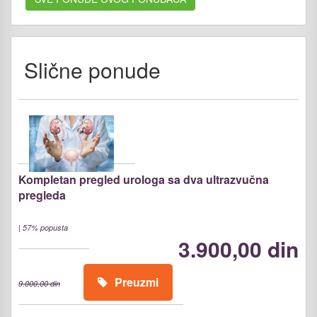
Slične ponude
Kompletan pregled urologa sa dva ultrazvučna
pregleda
|
57% popusta
3.900,00 din
Preuzmi
9.000,00 din