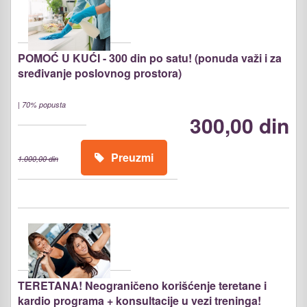
POMOĆ U KUĆI - 300 din po satu! (ponuda važi i za
sređivanje poslovnog prostora)
|
70% popusta
300,00 din
Preuzmi
1.000,00 din
TERETANA! Neograničeno korišćenje teretane i
kardio programa + konsultacije u vezi treninga!